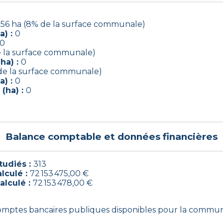
.56 ha (8% de la surface communale)
a) :
0
0
e la surface communale)
ha) :
0
 de la surface communale)
a) :
0
(ha) :
0
Balance comptable et données financières
udiés :
313
lculé :
72 153 475,00 €
alculé :
72 153 478,00 €
 comptes bancaires publiques disponibles pour la commu