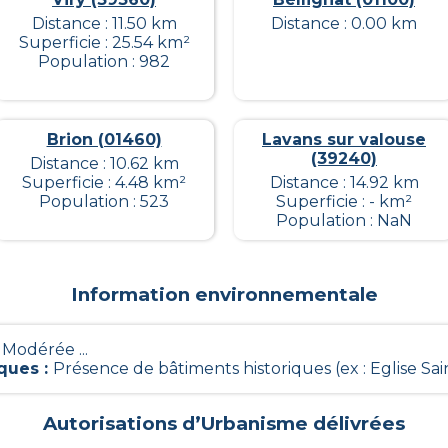
Distance : 11.50 km
Distance : 0.00 km
Superficie : 25.54 km²
Population : 982
Brion (01460)
Lavans sur valouse
(39240)
Distance : 10.62 km
Superficie : 4.48 km²
Distance : 14.92 km
Population : 523
Superficie : - km²
Population : NaN
Information environnementale
- Modérée ...
iques
:
Présence de bâtiments historiques (ex : Eglise Sain
Autorisations d’Urbanisme délivrées