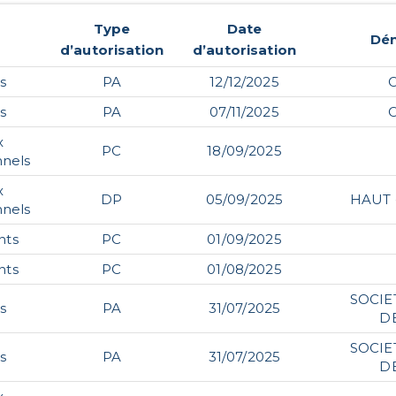
Type
Date
Dé
d’autorisation
d’autorisation
s
PA
12/12/2025
s
PA
07/11/2025
x
PC
18/09/2025
nnels
x
DP
05/09/2025
HAUT 
nnels
nts
PC
01/09/2025
nts
PC
01/08/2025
SOCIE
s
PA
31/07/2025
D
SOCIE
s
PA
31/07/2025
D