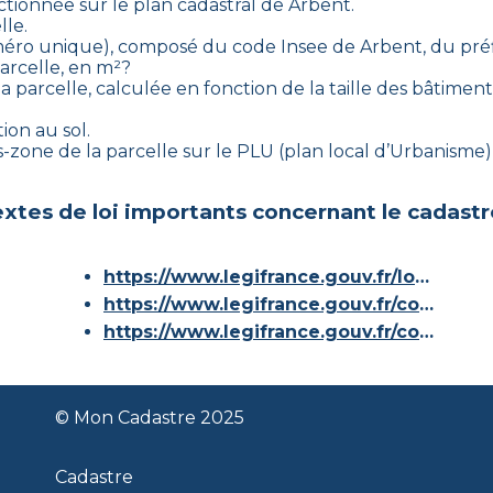
ectionnée sur le plan cadastral de
Arbent
.
lle.
numéro unique), composé du code Insee de
Arbent
, du pré
parcelle, en m²?
a parcelle, calculée en fonction de la taille des bâtiments
ion au sol.
ous-zone de la parcelle sur le PLU (plan local d’Urbanism
xtes de loi importants concernant le cadastr
https://www.legifrance.gouv.fr/loda/id/JORFTEXT000000686267/
https://www.legifrance.gouv.fr/codes/article_lc/LEGIARTI000036588629/
https://www.legifrance.gouv.fr/codes/id/LEGISCTA000006180153/
© Mon Cadastre 2025
Cadastre