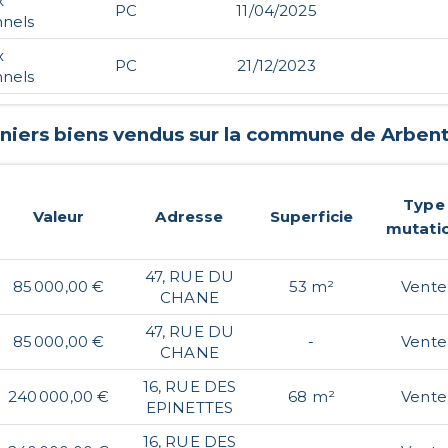
x
PC
11/04/2025
nnels
x
PC
21/12/2023
nnels
rniers biens vendus sur la commune de
Arben
Type
Valeur
Adresse
Superficie
mutati
47, RUE DU
85 000,00 €
53 m²
Vente
CHANE
47, RUE DU
85 000,00 €
-
Vente
CHANE
16, RUE DES
240 000,00 €
68 m²
Vente
EPINETTES
16, RUE DES