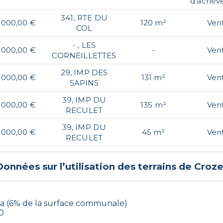
d'achèv
341, RTE DU
 000,00 €
120 m²
Ven
COL
- , LES
 000,00 €
-
Ven
CORNEILLETTES
29, IMP DES
 000,00 €
131 m²
Ven
SAPINS
39, IMP DU
 000,00 €
135 m²
Ven
RECULET
39, IMP DU
 000,00 €
45 m²
Ven
RECULET
Données sur l’utilisation des terrains de
Croze
ha (6% de la surface communale)
0