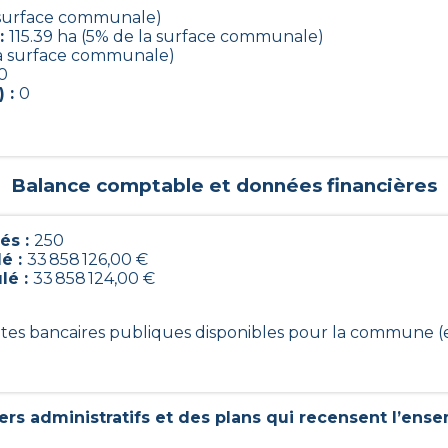
a surface communale)
 :
115.39 ha (5% de la surface communale)
la surface communale)
0
) :
0
Balance comptable et données financières
és :
250
lé :
33 858 126,00 €
lé :
33 858 124,00 €
ptes bancaires publiques disponibles pour la commune (
rs administratifs et des plans qui recensent l’ense