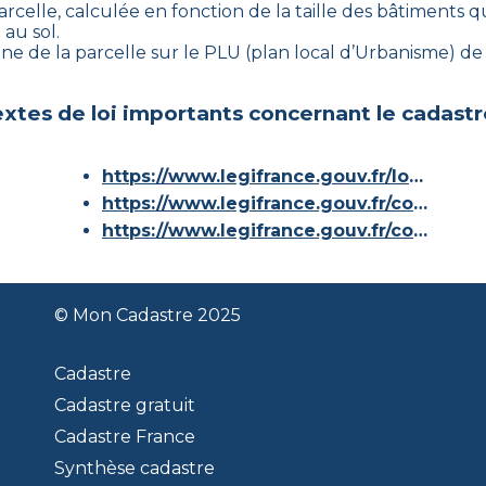
rcelle, calculée en fonction de la taille des bâtiments qu
 au sol.
zone de la parcelle sur le PLU (plan local d’Urbanisme) 
xtes de loi importants concernant le cadastr
https://www.legifrance.gouv.fr/loda/id/JORFTEXT000000686267/
https://www.legifrance.gouv.fr/codes/article_lc/LEGIARTI000036588629/
https://www.legifrance.gouv.fr/codes/id/LEGISCTA000006180153/
© Mon Cadastre 2025
Cadastre
Cadastre gratuit
Cadastre France
Synthèse cadastre