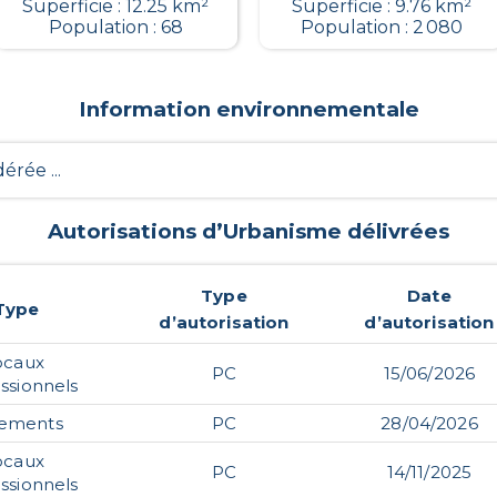
Superficie : 12.25 km²
Superficie : 9.76 km²
Population : 68
Population : 2 080
Information environnementale
érée ...
Autorisations d’Urbanisme délivrées
Type
Date
Type
d’autorisation
d’autorisation
ocaux
PC
15/06/2026
ssionnels
gements
PC
28/04/2026
ocaux
PC
14/11/2025
ssionnels