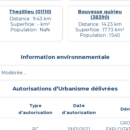
Thezillieu (01110)
Bouvesse quirieu
(38390)
Distance : 9.43 km
Superficie : - km²
Distance : 14.23 km
Population : NaN
Superficie : 17.73 km²
Population : 1 540
Information environnementale
- Modérée ...
Autorisations d’Urbanisme délivrées
Type
Date
Dén
d’autorisation
d’autorisation
GRO
PC
19/01/2021
EXPLOIT