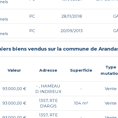
nels
PC
28/11/2018
G
nels
PC
20/09/2013
G
nels
niers biens vendus sur la commune de
Aranda
Type
Valeur
Adresse
Superficie
mutati
- , HAMEAU
93 000,00 €
-
Vente
D INDRIEUX
1357, RTE
93 000,00 €
104 m²
Vente
D'ARGIS
1357, RTE
93 000,00 €
-
Vente