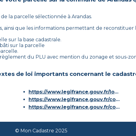
 de la parcelle sélectionnée à
Arandas
.
s
, ainsi que les informations permettant de reconstituer l’
lle sur la base cadastrale.
âti sur la parcelle
arcelle.
le règlement du PLU avec mention du zonage et sous-zon
xtes de loi importants concernant le cadastr
https://www.legifrance.gouv.fr/loda/id/JORFTEXT000000686267/
https://www.legifrance.gouv.fr/codes/article_lc/LEGIARTI000036588629/
https://www.legifrance.gouv.fr/codes/id/LEGISCTA000006180153/
© Mon Cadastre 2025