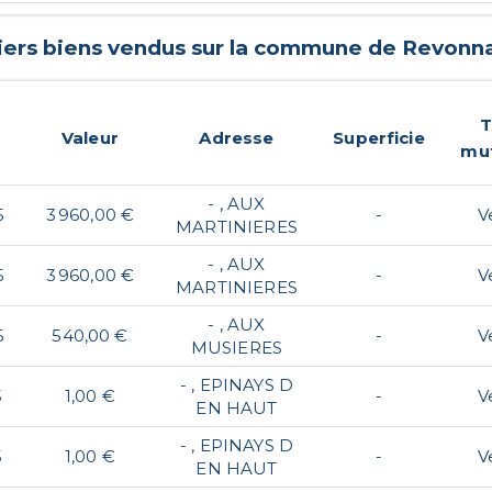
iers biens vendus sur la commune de
Revonn
T
Valeur
Adresse
Superficie
mut
- , AUX
5
3 960,00 €
-
V
MARTINIERES
- , AUX
5
3 960,00 €
-
V
MARTINIERES
- , AUX
5
540,00 €
-
V
MUSIERES
- , EPINAYS D
5
1,00 €
-
V
EN HAUT
- , EPINAYS D
5
1,00 €
-
V
EN HAUT