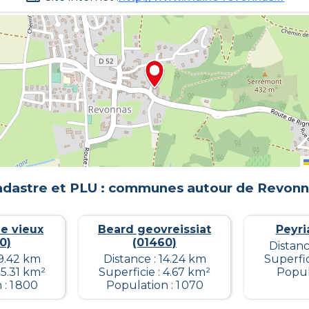
dastre et PLU : communes autour de
Revonn
le vieux
Beard geovreissiat
Peyri
0)
(01460)
Distanc
19.42 km
Distance : 14.24 km
Superfic
15.31 km²
Superficie : 4.67 km²
Popul
: 1 800
Population : 1 070