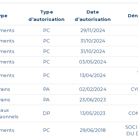
Type
Date
ype
Dén
d’autorisation
d’autorisation
ments
PC
29/11/2024
ments
PC
31/10/2024
ments
PC
31/10/2024
ments
PC
03/05/2024
ments
PC
13/04/2024
rains
PA
02/02/2024
CY
rains
PA
23/06/2023
caux
DP
13/05/2023
CO
sionnels
SOCI
ments
PC
29/06/2018
DU 