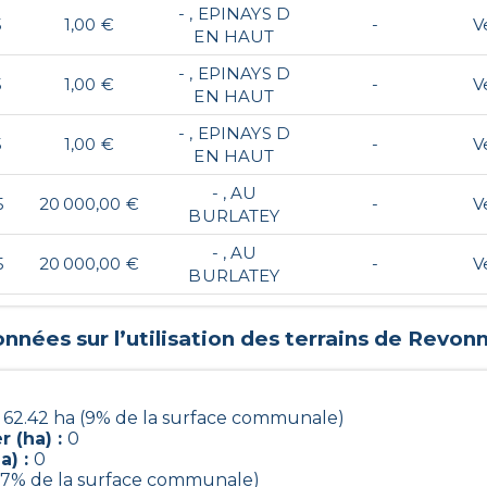
- , EPINAYS D
5
1,00 €
-
V
EN HAUT
- , EPINAYS D
5
1,00 €
-
V
EN HAUT
- , EPINAYS D
5
1,00 €
-
V
EN HAUT
- , AU
5
20 000,00 €
-
V
BURLATEY
- , AU
5
20 000,00 €
-
V
BURLATEY
nnées sur l’utilisation des terrains de
Revonn
:
62.42 ha (9% de la surface communale)
 (ha) :
0
a) :
0
37% de la surface communale)