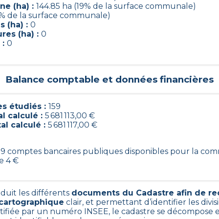
ne (ha) :
144.85 ha (19% de la surface communale)
4% de la surface communale)
 (ha) :
0
res (ha) :
0
 :
0
Balance comptable et données financières
s étudiés :
159
l calculé :
5 681 113,00 €
al calculé :
5 681 117,00 €
 159 comptes bancaires publiques disponibles pour la co
e 4 €
duit les différents
documents du Cadastre afin de re
 cartographique
clair, et permettant d’identifier les divis
iée par un numéro INSEE, le cadastre se décompose e