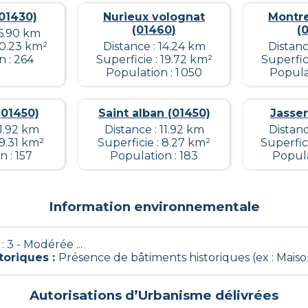
01430)
Nurieux volognat
Montre
(01460)
(
16.90 km
10.23 km²
Distance : 14.24 km
Distanc
n : 264
Superficie : 19.72 km²
Superfic
Population : 1 050
Populat
(01450)
Saint alban (01450)
Jasser
11.92 km
Distance : 11.92 km
Distanc
 9.31 km²
Superficie : 8.27 km²
Superfic
 : 157
Population : 183
Popula
Information environnementale
 : 3 - Modérée ...
toriques
:
Présence de bâtiments historiques (ex : Maison
Autorisations d’Urbanisme délivrées