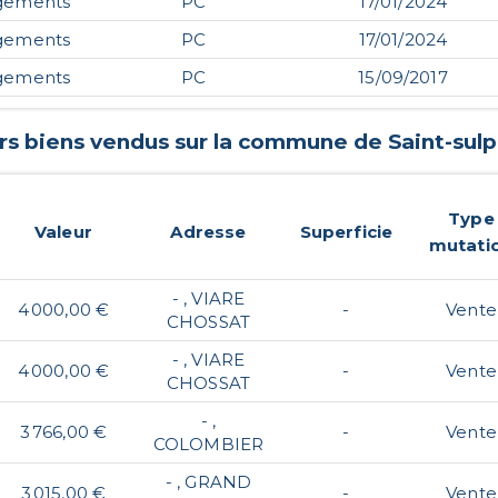
gements
PC
17/01/2024
gements
PC
17/01/2024
gements
PC
15/09/2017
rs biens vendus sur la commune de
Saint-sulp
Type
Valeur
Adresse
Superficie
mutati
- , VIARE
4 000,00 €
-
Vente
CHOSSAT
- , VIARE
4 000,00 €
-
Vente
CHOSSAT
- ,
3 766,00 €
-
Vente
COLOMBIER
- , GRAND
3 015,00 €
-
Vente