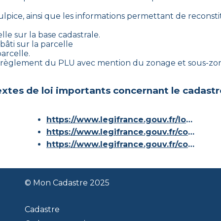
ulpice
, ainsi que les informations permettant de reconstitu
lle sur la base cadastrale.
âti sur la parcelle
arcelle.
le règlement du PLU avec mention du zonage et sous-zon
xtes de loi importants concernant le cadastr
https://www.legifrance.gouv.fr/loda/id/JORFTEXT000000686267/
https://www.legifrance.gouv.fr/codes/article_lc/LEGIARTI000036588629/
https://www.legifrance.gouv.fr/codes/id/LEGISCTA000006180153/
© Mon Cadastre 2025
Cadastre