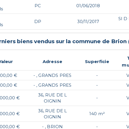
PC
01/06/2018
ls
SI 
DP
30/11/2017
ls
rniers biens vendus sur la commune de
Brion
Valeur
Adresse
Superficie
mu
500,00 €
- , GRANDS PRES
-
V
500,00 €
- , GRANDS PRES
-
V
36, RUE DE L
 000,00 €
-
V
OIGNIN
36, RUE DE L
 000,00 €
140 m²
V
OIGNIN
 000,00 €
- , BRION
-
V