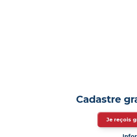
Cadastre gr
Je reçois g
Info