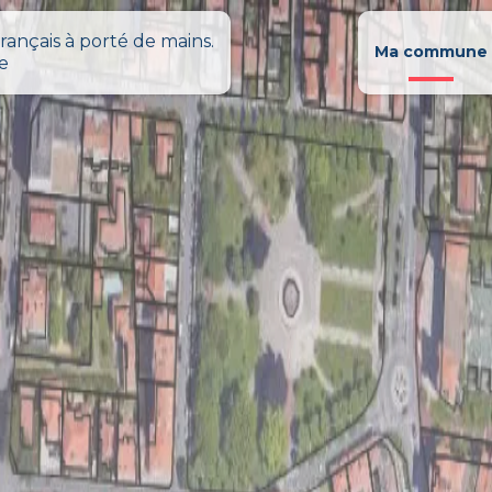
rançais à porté de mains.
Ma commune
le