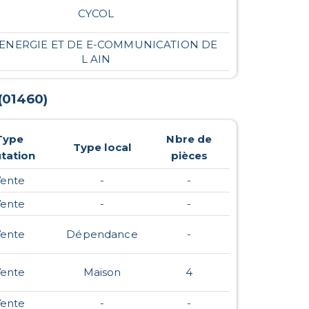
CYCOL
D ENERGIE ET DE E-COMMUNICATION DE
L AIN
(
01460
)
Type
Nbre de
Type local
tation
pièces
ente
-
-
ente
-
-
ente
Dépendance
-
ente
Maison
4
ente
-
-