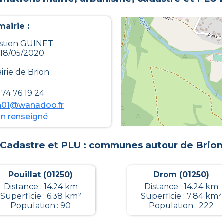
airie :
astien GUINET
 18/05/2020
irie de
Brion
:
74 76 19 24
on01@wanadoo.fr
n renseigné
Cadastre et PLU : communes autour de
Brio
Pouillat (01250)
Drom (01250)
Distance : 14.24 km
Distance : 14.24 km
Superficie : 6.38 km²
Superficie : 7.84 km²
Population : 90
Population : 222