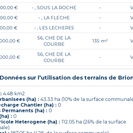
000,00 €
- , SOUS LA ROCHE
-
V
000,00 €
- , LA FLECHE
-
V
000,00 €
- , LES LECHERES
-
V
56, CHE DE LA
 000,00 €
135 m²
V
COURBE
56, CHE DE LA
 000,00 €
-
V
COURBE
Données sur l’utilisation des terrains de
Brio
 :
4.48 km2
rbanisees (ha) :
43.33 ha (10% de la surface communal
charge Chantier (ha) :
0
s Permanents (ha) :
0
(ha) :
0
ricole Heterogene (ha) :
112.05 ha (26% de la surface
ale)