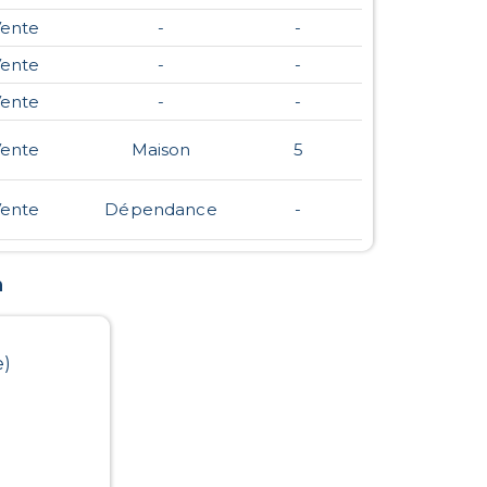
ente
-
-
ente
-
-
ente
-
-
ente
Maison
5
ente
Dépendance
-
n
e)