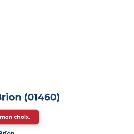
rion (01460)
e mon choix.
Brion