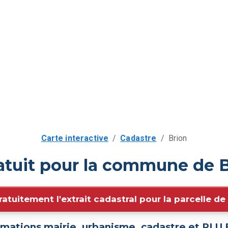
Carte interactive
/
Cadastre
/
Brion
atuit pour la commune de B
ratuitement l'extrait cadastral pour la parcelle d
rmations mairie, urbanisme, cadastre et PLU