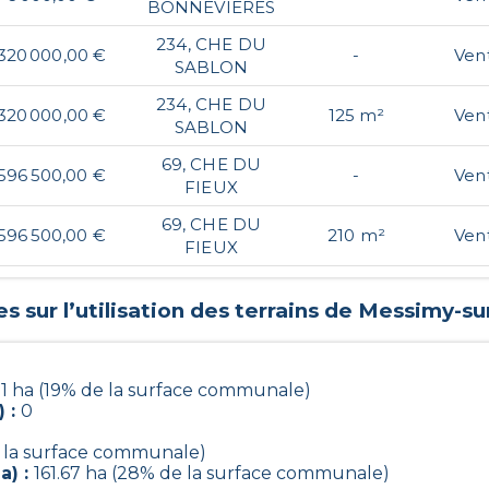
BONNEVIERES
234, CHE DU
320 000,00 €
-
Ven
SABLON
234, CHE DU
320 000,00 €
125 m²
Ven
SABLON
69, CHE DU
596 500,00 €
-
Ven
FIEUX
69, CHE DU
596 500,00 €
210 m²
Ven
FIEUX
 sur l’utilisation des terrains de
Messimy-su
31 ha (19% de la surface communale)
) :
0
e la surface communale)
a) :
161.67 ha (28% de la surface communale)