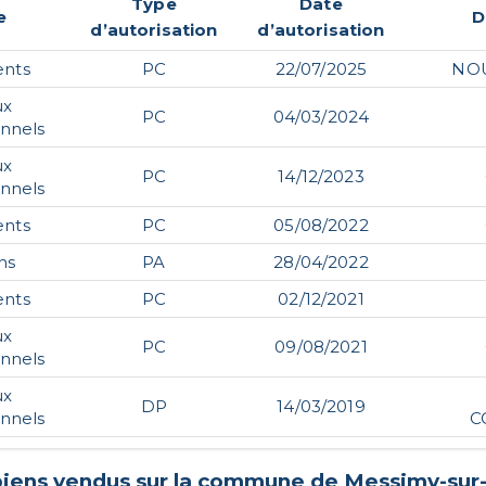
Type
Date
e
D
d’autorisation
d’autorisation
nts
PC
22/07/2025
NOU
ux
PC
04/03/2024
onnels
ux
PC
14/12/2023
onnels
nts
PC
05/08/2022
ns
PA
28/04/2022
nts
PC
02/12/2021
ux
PC
09/08/2021
onnels
ux
DP
14/03/2019
onnels
C
biens vendus sur la commune de
Messimy-sur