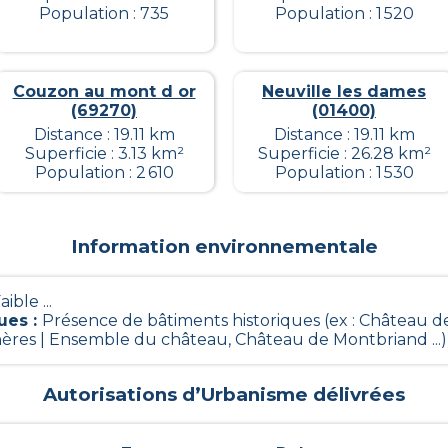
Population : 735
Population : 1 520
Couzon au mont d or
Neuville les dames
(69270)
(01400)
Distance : 19.11 km
Distance : 19.11 km
Superficie : 3.13 km²
Superficie : 26.28 km²
Population : 2 610
Population : 1 530
Information environnementale
aible ...
ues
:
Présence de bâtiments historiques (ex : Château d
ères | Ensemble du château, Château de Montbriand ...)
Autorisations d’Urbanisme délivrées