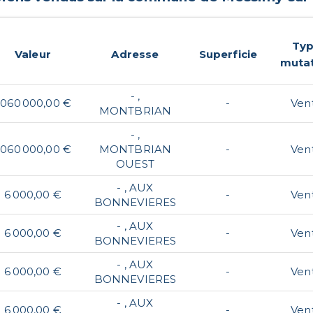
Ty
Valeur
Adresse
Superficie
muta
- ,
 060 000,00 €
-
Ven
MONTBRIAN
- ,
 060 000,00 €
MONTBRIAN
-
Ven
OUEST
- , AUX
6 000,00 €
-
Ven
BONNEVIERES
- , AUX
6 000,00 €
-
Ven
BONNEVIERES
- , AUX
6 000,00 €
-
Ven
BONNEVIERES
- , AUX
6 000,00 €
-
Ven