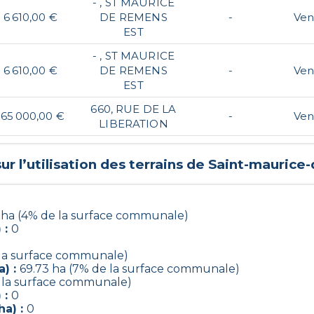
- , ST MAURICE
6 610,00 €
DE REMENS
-
Ven
EST
- , ST MAURICE
6 610,00 €
DE REMENS
-
Ven
EST
660, RUE DE LA
165 000,00 €
-
Ven
LIBERATION
r l’utilisation des terrains de
Saint-maurice
 ha (4% de la surface communale)
 :
0
 la surface communale)
a) :
69.73 ha (7% de la surface communale)
e la surface communale)
 :
0
ha) :
0