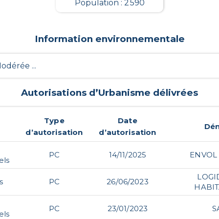
Population : 2 590
Information environnementale
Modérée ...
Autorisations d’Urbanisme délivrées
Type
Date
Dén
d’autorisation
d’autorisation
PC
14/11/2025
ENVOL
els
LOGI
s
PC
26/06/2023
HABIT
PC
23/01/2023
S
els