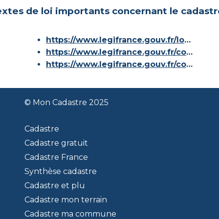
xtes de loi importants concernant le cadastr
https://www.legifrance.gouv.fr/loda/id/JORFTEXT000000686267/
https://www.legifrance.gouv.fr/codes/article_lc/LEGIARTI000036588629/
https://www.legifrance.gouv.fr/codes/id/LEGISCTA000006180153/
© Mon Cadastre 2025
Cadastre
Cadastre gratuit
Cadastre France
Synthèse cadastre
Cadastre et plu
Cadastre mon terrain
Cadastre ma commune