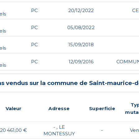
PC
20/12/2022
CE
els
PC
05/08/2022
els
PC
15/09/2018
els
PC
12/09/2016
COMMUN
els
ens vendus sur la commune de
Saint-maurice-
Ty
Valeur
Adresse
Superficie
muta
- , LE
20 461,00 €
-
Ven
MONTESSUY