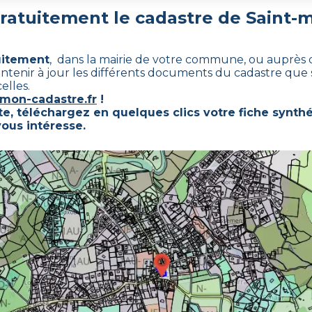
ratuitement le cadastre de
Saint-
uitement
, dans la mairie de votre commune, ou auprès de
intenir à jour les différents documents du cadastre que so
elles.
mon-cadastre.fr
!
te, téléchargez en quelques clics votre fiche synth
vous intéresse.