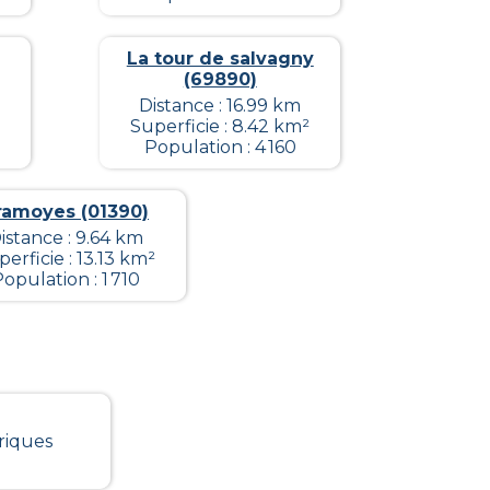
La tour de salvagny
(69890)
Distance : 16.99 km
Superficie : 8.42 km²
Population : 4 160
ramoyes (01390)
istance : 9.64 km
erficie : 13.13 km²
opulation : 1 710
riques