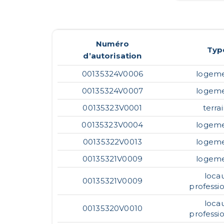
Numéro
Typ
d’autorisation
00135324V0006
logem
00135324V0007
logem
00135323V0001
terra
00135323V0004
logem
00135322V0013
logem
00135321V0009
logem
loca
00135321V0009
professi
loca
00135320V0010
professi