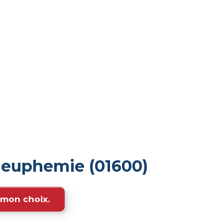
-euphemie (01600)
e mon choix.