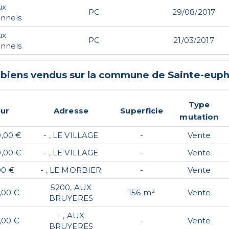
ux
PC
29/08/2017
onnels
ux
PC
21/03/2017
onnels
 biens vendus sur la commune de
Sainte-eup
Type
eur
Adresse
Superficie
mutation
0,00 €
- , LE VILLAGE
-
Vente
0,00 €
- , LE VILLAGE
-
Vente
00 €
- , LE MORBIER
-
Vente
5200, AUX
,00 €
156 m²
Vente
BRUYERES
- , AUX
,00 €
-
Vente
BRUYERES