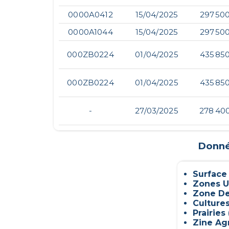
0000A0412
15/04/2025
297 50
0000A1044
15/04/2025
297 50
000ZB0224
01/04/2025
435 85
000ZB0224
01/04/2025
435 85
-
27/03/2025
278 40
Donnée
Surface
Zones U
Zone De
Culture
Prairies 
Zine Ag