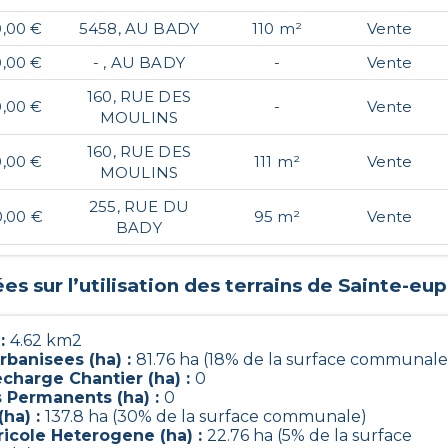
0,00 €
5458, AU BADY
110 m²
Vente
0,00 €
- , AU BADY
-
Vente
160, RUE DES
0,00 €
-
Vente
MOULINS
160, RUE DES
0,00 €
111 m²
Vente
MOULINS
255, RUE DU
0,00 €
95 m²
Vente
BADY
s sur l’utilisation des terrains de
Sainte-eu
 :
4.62 km2
rbanisees (ha) :
81.76 ha (18% de la surface communale
charge Chantier (ha) :
0
s Permanents (ha) :
0
(ha) :
137.8 ha (30% de la surface communale)
ricole Heterogene (ha) :
22.76 ha (5% de la surface