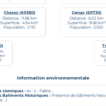
Chessy (69380)
Genay (69730)
Distance : 11.68 km
Distance : 6.02 km
Superficie : 4.54 km²
Superficie : 8.66 km²
Population : 2 110
Population : 5 550
0)
T
km
D
km²
Sup
7
P
Information environnementale
 sismiques
:
ex : 2 - Faible ...
s Batiments Historiques
:
Présence de bâtiments histo
e ...)