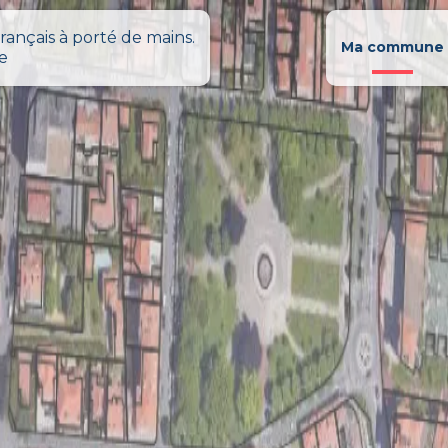
rançais à porté de mains.
Ma commune
le