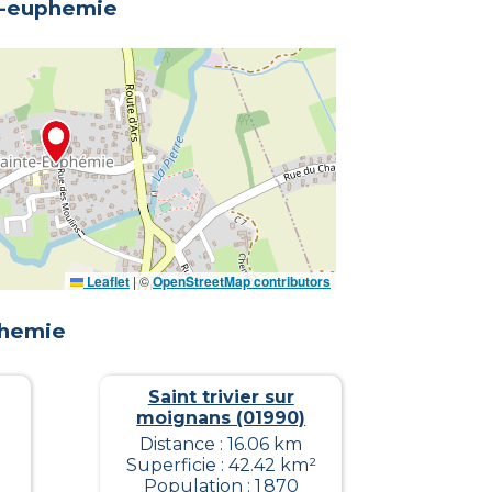
e-euphemie
Leaflet
|
©
OpenStreetMap contributors
phemie
Saint trivier sur
moignans (01990)
Distance : 16.06 km
Superficie : 42.42 km²
Population : 1 870