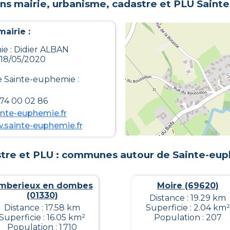
ns mairie, urbanisme, cadastre et PLU
Saint
airie :
e : Didier ALBAN
 18/05/2020
e
Sainte-euphemie
:
 74 00 02 86
nte-euphemie.fr
.sainte-euphemie.fr
tre et PLU : communes autour de
Sainte-eu
mberieux en dombes
Moire (69620)
(01330)
Distance : 19.29 km
Distance : 17.58 km
Superficie : 2.04 km²
Superficie : 16.05 km²
Population : 207
Population : 1 710