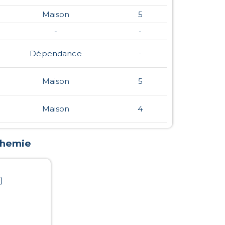
Maison
5
-
-
Dépendance
-
Maison
5
Maison
4
phemie
)