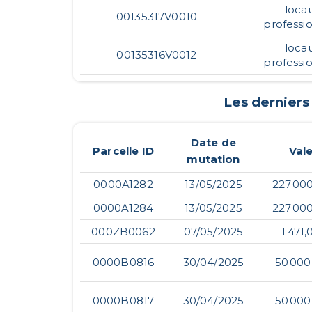
loca
00135317V0010
professi
loca
00135316V0012
professi
Les derniers
Date de
Parcelle ID
Val
mutation
0000A1282
13/05/2025
227 00
0000A1284
13/05/2025
227 00
000ZB0062
07/05/2025
1 471,
0000B0816
30/04/2025
50 000
0000B0817
30/04/2025
50 000