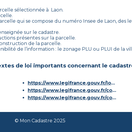
rcelle sélectionnée à
Laon
.
celle.
arcelle qui se compose du numéro Insee de
Laon
, des l
enseignée sur le cadastre.
ctions présentes sur la parcelle.
construction de la parcelle.
ibilité de l’information : le zonage PLU ou PLUI de la vill
xtes de loi importants concernant le cadastr
https://www.legifrance.gouv.fr/loda/id/JORFTEXT000000686267/
https://www.legifrance.gouv.fr/codes/article_lc/LEGIARTI000036588629/
https://www.legifrance.gouv.fr/codes/id/LEGISCTA000006180153/
© Mon Cadastre 2025