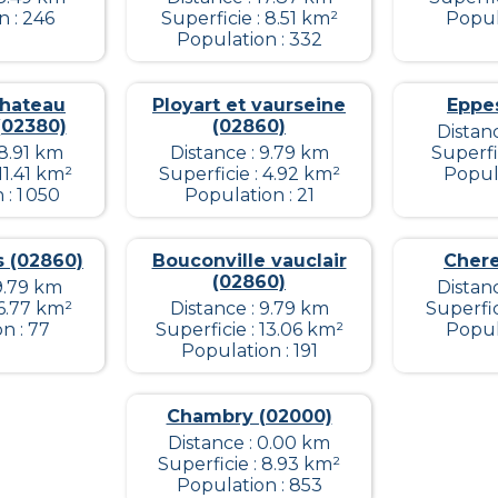
n : 246
Superficie : 8.51 km²
Popul
Population : 332
chateau
Ployart et vaurseine
Eppe
(02380)
(02860)
Distan
18.91 km
Distance : 9.79 km
Superfi
11.41 km²
Superficie : 4.92 km²
Popula
: 1 050
Population : 21
 (02860)
Bouconville vauclair
Chere
(02860)
9.79 km
Distan
 6.77 km²
Distance : 9.79 km
Superfic
n : 77
Superficie : 13.06 km²
Popul
Population : 191
Chambry (02000)
Distance : 0.00 km
Superficie : 8.93 km²
Population : 853