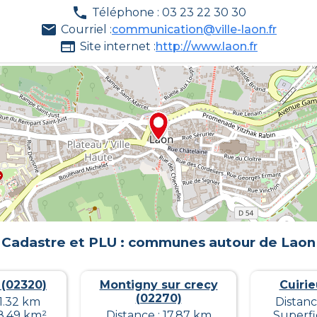
Téléphone : 03 23 22 30 30
Courriel :
communication@ville-laon.fr
Site internet :
http://www.laon.fr
Cadastre et PLU : communes autour de
Laon
(02320)
Montigny sur crecy
Cuirie
(02270)
11.32 km
Distanc
 8.49 km²
Distance : 17.87 km
Superfic