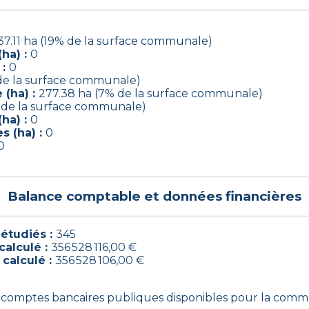
37.11 ha (19% de la surface communale)
ha) :
0
 :
0
 de la surface communale)
 (ha) :
277.38 ha (7% de la surface communale)
% de la surface communale)
ha) :
0
s (ha) :
0
0
Balance comptable et données financières
étudiés :
345
calculé :
356 528 116,00 €
 calculé :
356 528 106,00 €
45 comptes bancaires publiques disponibles pour la com