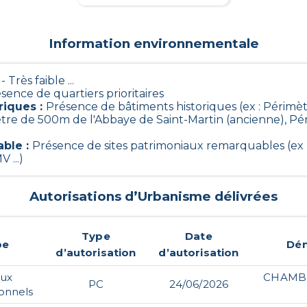
Information environnementale
 - Très faible ...
sence de quartiers prioritaires
riques
:
Présence de bâtiments historiques (ex : Périm
ètre de 500m de l'Abbaye de Saint-Martin (ancienne), P
able
:
Présence de sites patrimoniaux remarquables (ex :
 ...)
Autorisations d’Urbanisme délivrées
Type
Date
pe
Dé
d’autorisation
d’autorisation
aux
CHAMBR
PC
24/06/2026
ionnels