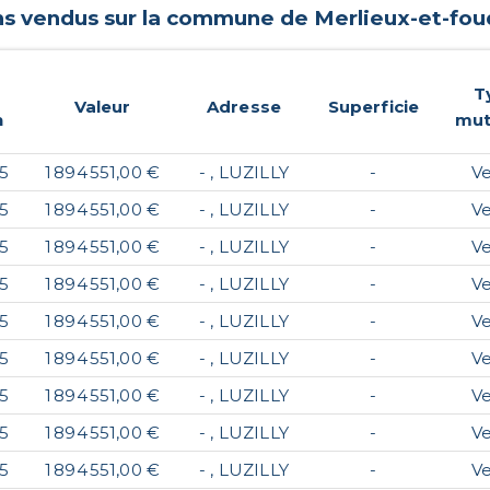
ens vendus sur la commune de
Merlieux-et-fou
T
Valeur
Adresse
Superficie
n
mut
5
1 894 551,00 €
- , LUZILLY
-
V
5
1 894 551,00 €
- , LUZILLY
-
V
5
1 894 551,00 €
- , LUZILLY
-
V
5
1 894 551,00 €
- , LUZILLY
-
V
5
1 894 551,00 €
- , LUZILLY
-
V
5
1 894 551,00 €
- , LUZILLY
-
V
5
1 894 551,00 €
- , LUZILLY
-
V
5
1 894 551,00 €
- , LUZILLY
-
V
5
1 894 551,00 €
- , LUZILLY
-
V