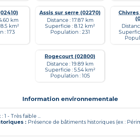
(02410)
Assis sur serre (02270)
Chivres
(
14.60 km
Distance : 17.87 km
 8.5 km²
Superficie : 8.12 km²
Distanc
 : 173
Population : 231
Superfic
Popula
Rogecourt (02800)
Distance : 19.89 km
Superficie : 5.54 km²
Population : 105
Information environnementale
 : 1 - Très faible ...
storiques
:
Présence de bâtiments historiques (ex : Péri