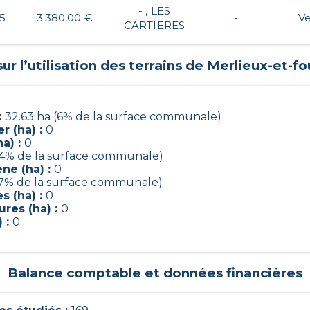
- , LES
5
3 380,00 €
-
V
CARTIERES
r l’utilisation des terrains de
Merlieux-et-fo
:
32.63 ha (6% de la surface communale)
r (ha) :
0
a) :
0
14% de la surface communale)
ne (ha) :
0
47% de la surface communale)
s (ha) :
0
res (ha) :
0
) :
0
Balance comptable et données financières