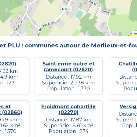
 et PLU : communes autour de
Merlieux-et-fo
(02820)
Saint erme outre et
Chatill
ramecourt (02820)
(
17.92 km
 4.9 km²
Distance : 17.92 km
Distanc
 : 123
Superficie : 20.38 km²
Superfic
Population : 1 770
Popul
s et
Froidmont cohartille
Versig
 (02860)
(02270)
Distanc
9.79 km
Distance : 17.87 km
Superfic
11.62 km²
Superficie : 8.81 km²
Popula
: 1 570
Population : 274