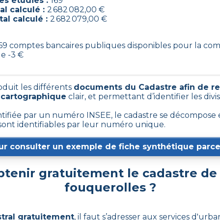
s étudiés :
169
al calculé :
2 682 082,00 €
tal calculé :
2 682 079,00 €
 169 comptes bancaires publiques disponibles pour la c
e -3 €
oduit les différents
documents du Cadastre afin de re
 cartographique
clair, et permettant d’identifier les divi
fiée par un numéro INSEE, le cadastre se décompose e
 sont identifiables par leur numéro unique.
ur consulter un exemple de fiche synthétique parcel
enir gratuitement le cadastre d
fouquerolles
?
stral gratuitement
,
il faut s’adresser aux services d'urba