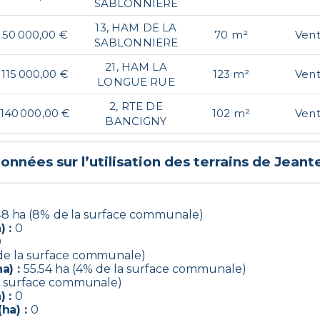
SABLONNIERE
13, HAM DE LA
50 000,00 €
70 m²
Ven
SABLONNIERE
21, HAM LA
115 000,00 €
123 m²
Ven
LONGUE RUE
2, RTE DE
140 000,00 €
102 m²
Ven
BANCIGNY
onnées sur l’utilisation des terrains de
Jeant
48 ha (8% de la surface communale)
) :
0
0
de la surface communale)
a) :
55.54 ha (4% de la surface communale)
la surface communale)
) :
0
ha) :
0