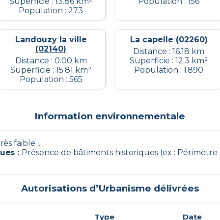
Superficie : 13.86 km²
Population : 156
Population : 273
Landouzy la ville
La capelle (02260)
(02140)
Distance : 16.18 km
Distance : 0.00 km
Superficie : 12.3 km²
Superficie : 15.81 km²
Population : 1 890
Population : 565
Information environnementale
Très faible ...
ques
:
Présence de bâtiments historiques (ex : Périmètre 
Autorisations d’Urbanisme délivrées
Type
Date