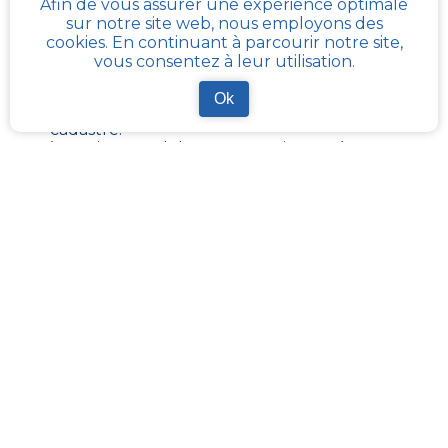
Afin de vous assurer une expérience optimale
L’adresse connue de la parcelle.
sur notre site web, nous employons des
Le numéro unique de la parcelle qui se
cookies. En continuant à parcourir notre site,
compose du numéro Insee de
Merval
, des
vous consentez à leur utilisation.
lettres de la section cadastrale et du numéro de
parcelle.
Ok
La surface de la parcelle renseignée sur le
cadastre.
’emprise au sol des constructions présentes sur
la parcelle.
La surface de jardin, sans construction de la
parcelle.
Dans la mesure de la disponibilité de
l’information : le zonage PLU ou PLUI de la ville.
Textes de loi importants concernant le
cadastre :
https://www.legifrance.gouv.fr/loda/id/JORFTEXT000000686267/
https://www.legifrance.gouv.fr/codes/article_lc/LEGIARTI000036588629/
https://www.legifrance.gouv.fr/codes/id/LEGISCTA000006180153/