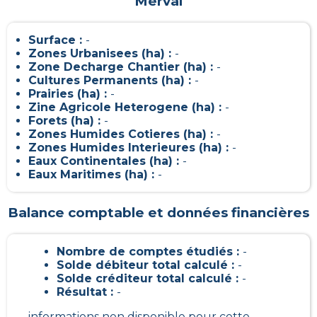
Merval
Surface :
-
Zones Urbanisees (ha) :
-
Zone Decharge Chantier (ha) :
-
Cultures Permanents (ha) :
-
Prairies (ha) :
-
Zine Agricole Heterogene (ha) :
-
Forets (ha) :
-
Zones Humides Cotieres (ha) :
-
Zones Humides Interieures (ha) :
-
Eaux Continentales (ha) :
-
Eaux Maritimes (ha) :
-
Balance comptable et données financières
Nombre de comptes étudiés :
-
Solde débiteur total calculé :
-
Solde créditeur total calculé :
-
Résultat :
-
informations non disponible pour cette