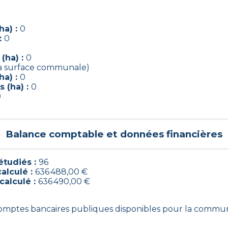
ha) :
0
:
0
(ha) :
0
 la surface communale)
ha) :
0
 (ha) :
0
0
Balance comptable et données financières
tudiés :
96
calculé :
636 488,00 €
calculé :
636 490,00 €
 comptes bancaires publiques disponibles pour la commu