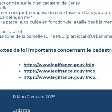
lectionnée sur le plan cadastral de
Cerizy
.
elle.
(numéro unique), composé du code Insee de
Cerizy
, du pré
 parcelle, en m²?
la parcelle, calculée en fonction de la taille des bâtiment
tion au sol.
sous-zone de la parcelle sur le PLU (plan local d’Urbanis
xtes de loi importants concernant le cadastr
https://www.legifrance.gouv.fr/loda/id/JORFTEXT000000686267/
https://www.legifrance.gouv.fr/codes/article_lc/LEGIARTI000036588629/
https://www.legifrance.gouv.fr/codes/id/LEGISCTA000006180153/
© Mon Cadastre 2025
Cadastre