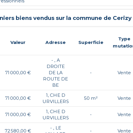
fessionnels
niers biens vendus sur la commune de
Cerizy
Type
Valeur
Adresse
Superficie
mutatio
- , A
DROITE
71 000,00 €
DE LA
-
Vente
ROUTE DE
BE
1, CHE D
71 000,00 €
50 m²
Vente
URVILLERS
1, CHE D
71 000,00 €
-
Vente
URVILLERS
- , LE
72 580,00 €
-
Vente