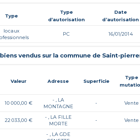
Type
Date
Type
d’autorisation
d’autorisation
locaux
PC
16/01/2014
ofessionnels
 biens vendus sur la commune de
Saint-pierr
Type
Valeur
Adresse
Superficie
mutati
- , LA
10 000,00 €
-
Vente
MONTAGNE
- , LA FILLE
22 033,00 €
-
Vente
MORTE
- , LA GDE