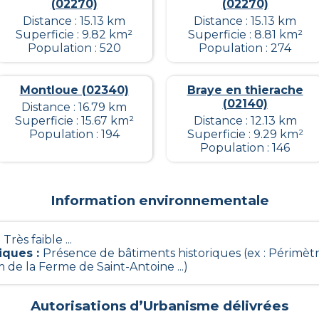
(02270)
(02270)
Distance : 15.13 km
Distance : 15.13 km
Superficie : 9.82 km²
Superficie : 8.81 km²
Population : 520
Population : 274
Montloue (02340)
Braye en thierache
(02140)
Distance : 16.79 km
Superficie : 15.67 km²
Distance : 12.13 km
Population : 194
Superficie : 9.29 km²
Population : 146
Information environnementale
- Très faible ...
iques
:
Présence de bâtiments historiques (ex : Périm
de la Ferme de Saint-Antoine ...)
Autorisations d’Urbanisme délivrées