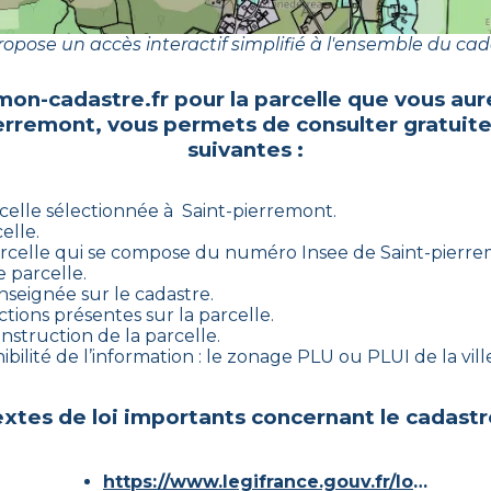
opose un accès interactif simplifié à l'ensemble du cad
mon-cadastre.fr pour la parcelle que vous aur
ierremont
, vous permets de consulter gratuit
suivantes :
celle sélectionnée à
Saint-pierremont
.
elle.
rcelle qui se compose du numéro Insee de
Saint-pierr
 parcelle.
nseignée sur le cadastre.
tions présentes sur la parcelle.
onstruction de la parcelle.
bilité de l’information : le zonage PLU ou PLUI de la ville
xtes de loi importants concernant le cadastr
https://www.legifrance.gouv.fr/loda/id/JORFTEXT000000686267/