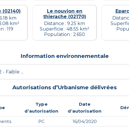
e (02140)
Le nouvion en
Eparc
thierache (02170)
16.18 km
Distanc
 3.08 km²
Distance : 9.25 km
Superfic
 : 119
Superficie : 48.55 km²
Popul
Population : 2 650
Information environnementale
2 - Faible ...
Autorisations d’Urbanisme délivrées
Type
Date
pe
Dé
d’autorisation
d’autorisation
ments
PC
16/04/2020