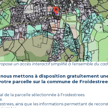
opose un accès interactif simplifié à l'ensemble du cad
 nous mettons à disposition gratuitement une
votre parcelle sur la commune de
Froidestree
al de la parcelle sélectionnée à
Froidestrees
.
e.
estrees
, ainsi que les informations permettant de reconsti