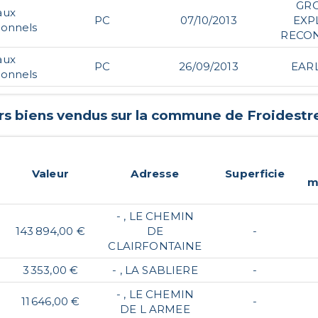
GR
aux
PC
07/10/2013
EXP
ionnels
RECON
aux
PC
26/09/2013
EAR
ionnels
rs biens vendus sur la commune de
Froidestr
Valeur
Adresse
Superficie
m
- , LE CHEMIN
143 894,00 €
DE
-
CLAIRFONTAINE
3 353,00 €
- , LA SABLIERE
-
- , LE CHEMIN
11 646,00 €
-
DE L ARMEE