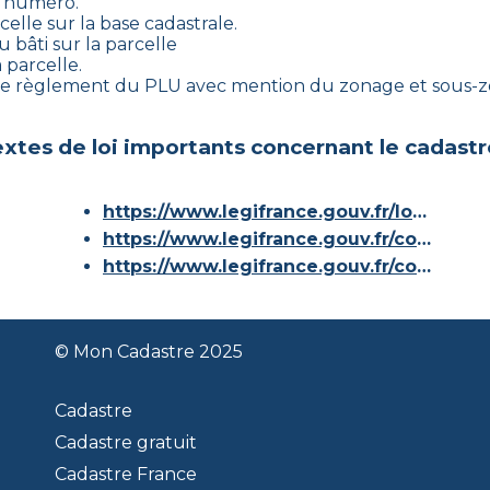
on numéro.
celle sur la base cadastrale.
 bâti sur la parcelle
 parcelle.
 le règlement du PLU avec mention du zonage et sous-zo
xtes de loi importants concernant le cadastr
https://www.legifrance.gouv.fr/loda/id/JORFTEXT000000686267/
https://www.legifrance.gouv.fr/codes/article_lc/LEGIARTI000036588629/
https://www.legifrance.gouv.fr/codes/id/LEGISCTA000006180153/
© Mon Cadastre 2025
Cadastre
Cadastre gratuit
Cadastre France