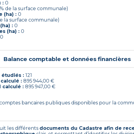
 :
0
5% de la surface communale)
 (ha) :
0
de la surface communale)
(ha) :
0
s (ha) :
0
0
Balance comptable et données financières
étudiés :
121
 calculé :
895 944,00 €
 calculé :
895 947,00 €
21 comptes bancaires publiques disponibles pour la com
uit les différents
documents du Cadastre afin de rec
artographique
clair, et permettant d’identifier les divisio