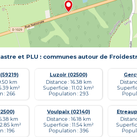
astre et PLU : communes autour de
Froidest
 (59219)
Luzoir (02500)
Gerc
9.50 km
Distance : 16.38 km
Distanc
 5.39 km²
Superficie : 11.02 km²
Superfic
n : 266
Population : 293
Popula
02500)
Voulpaix (02140)
Etreaup
16.38 km
Distance : 16.18 km
Distan
12.85 km²
Superficie : 11.54 km²
Superfic
 : 196
Population : 396
Popula