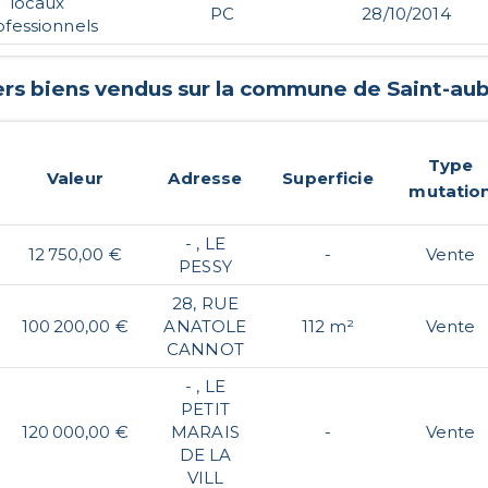
locaux
PC
28/10/2014
ofessionnels
ers biens vendus sur la commune de
Saint-aub
Type
Valeur
Adresse
Superficie
mutatio
- , LE
12 750,00 €
-
Vente
PESSY
28, RUE
100 200,00 €
ANATOLE
112 m²
Vente
CANNOT
- , LE
PETIT
120 000,00 €
MARAIS
-
Vente
DE LA
VILL