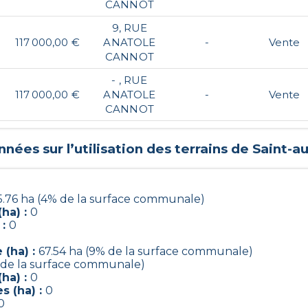
CANNOT
9, RUE
117 000,00 €
ANATOLE
-
Vente
CANNOT
- , RUE
117 000,00 €
ANATOLE
-
Vente
CANNOT
nées sur l’utilisation des terrains de
Saint-a
5.76 ha (4% de la surface communale)
ha) :
0
 :
0
 (ha) :
67.54 ha (9% de la surface communale)
% de la surface communale)
ha) :
0
s (ha) :
0
0