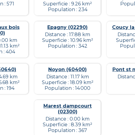
 : 571
Superficie : 9.26 km²
Popula
Population : 234
aux bois
Epagny (02290)
Coucy la 
0)
Distance : 17.88 km
Distanc
 0.00 km
Superficie : 10.96 km²
Superfic
11.13 km²
Population : 342
Popula
n : 404
60640)
Noyon (60400)
Pont st 
14.69 km
Distance : 11.17 km
Distanc
 6.68 km²
Superficie : 18.09 km²
 : 194
Population : 14 000
Marest dampcourt
(02300)
Distance : 0.00 km
Superficie : 8.39 km²
Population : 367