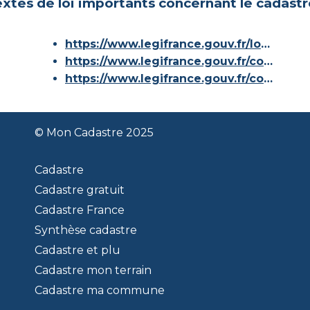
xtes de loi importants concernant le cadastr
https://www.legifrance.gouv.fr/loda/id/JORFTEXT000000686267/
https://www.legifrance.gouv.fr/codes/article_lc/LEGIARTI000036588629/
https://www.legifrance.gouv.fr/codes/id/LEGISCTA000006180153/
© Mon Cadastre 2025
Cadastre
Cadastre gratuit
Cadastre France
Synthèse cadastre
Cadastre et plu
Cadastre mon terrain
Cadastre ma commune