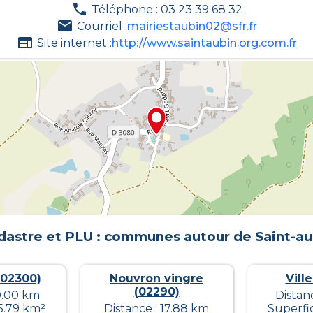
Téléphone : 03 23 39 68 32
Courriel :
mairiestaubin02@sfr.fr
Site internet :
http://www.saintaubin.org.com.fr
dastre et PLU : communes autour de
Saint-au
02300)
Nouvron vingre
Vill
(02290)
 0.00 km
Distanc
 5.79 km²
Distance : 17.88 km
Superfic