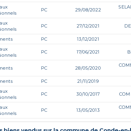
caux
SELA
PC
29/08/2022
sionnels
caux
PC
27/12/2021
DE
sionnels
ments
PC
13/12/2021
caux
PC
17/06/2021
B
sionnels
COM
ments
PC
28/05/2020
ments
PC
21/11/2019
caux
PC
30/10/2017
COM
sionnels
caux
COM
PC
13/05/2013
sionnels
rs biens vendus sur la commune de
Conde-en-