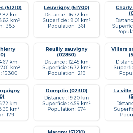
s (51210)
Leuvrigny (51700)
Charly
(
12.82 km
Distance : 16.72 km
 8.82 km²
Superficie : 8.01 km²
Distanc
n : 383
Population : 361
Superfic
Populat
hierry
Reuilly sauvigny
Villers s
0)
(02850)
(
14.67 km
Distance : 12.45 km
Distanc
17.01 km²
Superficie : 6.72 km²
Superfic
: 15 300
Population : 219
Popul
orquigny
Domptin (02310)
La ville
0)
(
Distance : 19.20 km
16.72 km
Superficie : 4.59 km²
Distanc
 3.39 km²
Population : 674
Superfic
 : 179
Popul
Margny (51210)