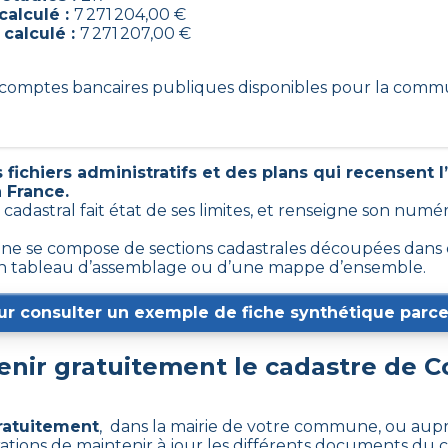
calculé :
7 271 204,00 €
 calculé :
7 271 207,00 €
17 comptes bancaires publiques disponibles pour la com
fichiers administratifs et des plans qui recensent 
n France.
n cadastral fait état de ses limites, et renseigne son num
e se compose de sections cadastrales découpées dans ce
 d’un tableau d’assemblage ou d’une mappe d’ensemble.
ur consulter un exemple de fiche synthétique parcel
nir gratuitement le cadastre de
C
ratuitement
, dans la mairie de votre commune, ou aupr
trations de maintenir à jour les différents documents du c