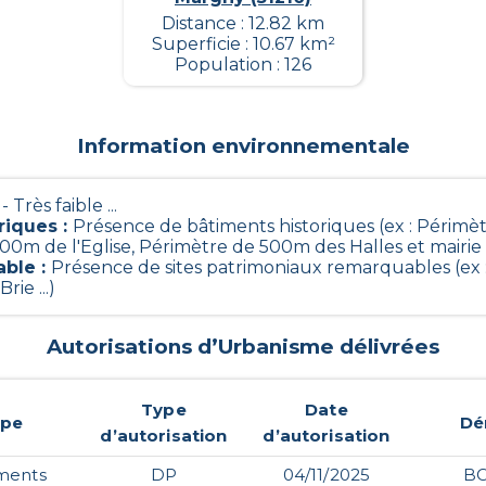
Distance : 12.82 km
Superficie : 10.67 km²
Population : 126
Information environnementale
 - Très faible ...
riques
:
Présence de bâtiments historiques (ex : Périm
0m de l'Eglise, Périmètre de 500m des Halles et mairie ..
able
:
Présence de sites patrimoniaux remarquables (ex :
ie ...)
Autorisations d’Urbanisme délivrées
Type
Date
ype
Dé
d’autorisation
d’autorisation
ments
DP
04/11/2025
B