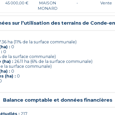
45 000,00 €
MAISON
-
Vente
MONARD
ées sur l’utilisation des terrains de
Conde-en
7.36 ha (11% de la surface communale)
ha) :
0
 :
0
% de la surface communale)
 (ha) :
26.11 ha (6% de la surface communale)
 de la surface communale)
ha) :
0
s (ha) :
0
0
Balance comptable et données financières
étudiés :
217