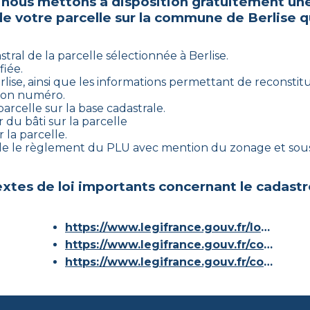
 nous mettons à disposition gratuitement une
de votre parcelle sur la commune de
Berlise
q
stral de la parcelle sélectionnée à
Berlise
.
fiée.
rlise
, ainsi que les informations permettant de reconstitue
t son numéro.
arcelle sur la base cadastrale.
 du bâti sur la parcelle
 la parcelle.
ble le règlement du PLU avec mention du zonage et sous
xtes de loi importants concernant le cadastr
https://www.legifrance.gouv.fr/loda/id/JORFTEXT000000686267/
https://www.legifrance.gouv.fr/codes/article_lc/LEGIARTI000036588629/
https://www.legifrance.gouv.fr/codes/id/LEGISCTA000006180153/