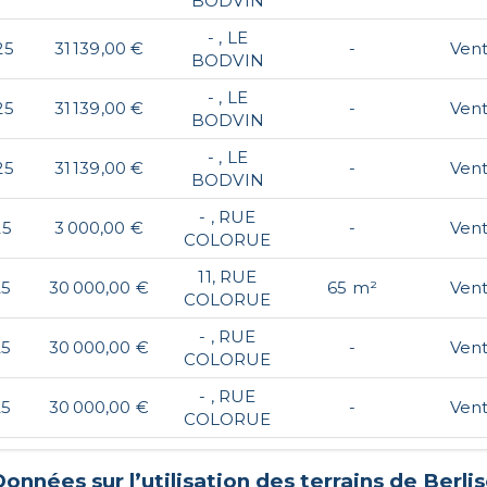
BODVIN
- , LE
25
31 139,00 €
-
Ven
BODVIN
- , LE
25
31 139,00 €
-
Ven
BODVIN
- , LE
25
31 139,00 €
-
Ven
BODVIN
- , RUE
25
3 000,00 €
-
Ven
COLORUE
11, RUE
25
30 000,00 €
65 m²
Ven
COLORUE
- , RUE
25
30 000,00 €
-
Ven
COLORUE
- , RUE
25
30 000,00 €
-
Ven
COLORUE
onnées sur l’utilisation des terrains de
Berli