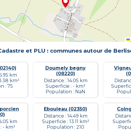
Cadastre et PLU : communes autour de
Berlis
(02140)
Doumely begny
Vigne
(08220)
(
16.95 km
 3.38 km²
Distance : 14.05 km
Distanc
n : 75
Superficie : - km²
Superfic
Population : NaN
Popula
porcien
Ebouleau (02350)
Coing
0)
Distance : 14.49 km
Distanc
14.05 km
Superficie : 13.11 km²
Superfic
: - km²
Population : 210
Popul