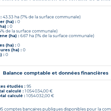
 :
43.33 ha (7% de la surface communale)
r (ha) :
0
ha) :
0
(4% de la surface communale)
ene (ha) :
6.67 ha (1% de la surface communale)
s (ha) :
0
ures (ha) :
0
) :
0
Balance comptable et données financières
s étudiés :
95
al calculé :
1 054 034,00 €
tal calculé :
1 054 032,00 €
s 95 comptes bancaires publiques disponibles pour la co