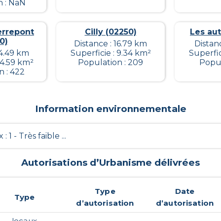
n : NaN
errepont
Cilly (02250)
Les aut
0)
Distance : 16.79 km
Distanc
14.49 km
Superficie : 9.34 km²
Superfic
14.59 km²
Population : 209
Popul
n : 422
Information environnementale
x : 1 - Très faible ...
Autorisations d’Urbanisme délivrées
Type
Date
Type
d’autorisation
d’autorisation
locaux