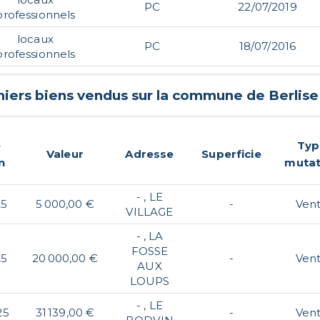
PC
22/07/2019
professionnels
locaux
PC
18/07/2016
professionnels
niers biens vendus sur la commune de
Berlise
e
Typ
Valeur
Adresse
Superficie
n
mutat
- , LE
25
5 000,00 €
-
Ven
VILLAGE
- , LA
FOSSE
25
20 000,00 €
-
Ven
AUX
LOUPS
- , LE
25
31 139,00 €
-
Ven