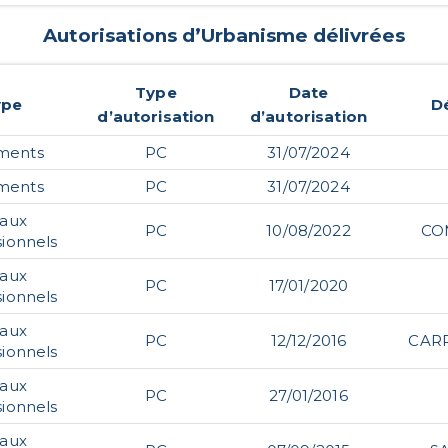
Autorisations d’Urbanisme délivrées
Type
Date
ype
D
d’autorisation
d’autorisation
ments
PC
31/07/2024
ments
PC
31/07/2024
caux
PC
10/08/2022
CO
sionnels
caux
PC
17/01/2020
sionnels
caux
PC
12/12/2016
CAR
sionnels
caux
PC
27/01/2016
sionnels
caux