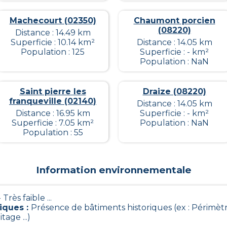
Machecourt (02350)
Chaumont porcien
(08220)
Distance : 14.49 km
Superficie : 10.14 km²
Distance : 14.05 km
Population : 125
Superficie : - km²
Population : NaN
Saint pierre les
Draize (08220)
franqueville (02140)
Distance : 14.05 km
Distance : 16.95 km
Superficie : - km²
Superficie : 7.05 km²
Population : NaN
Population : 55
Information environnementale
- Très faible ...
riques
:
Présence de bâtiments historiques (ex : Périmètr
age ...)