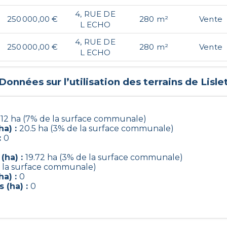
4, RUE DE
250 000,00 €
280 m²
Vente
L ECHO
4, RUE DE
250 000,00 €
280 m²
Vente
L ECHO
Données sur l’utilisation des terrains de
Lisle
.12 ha (7% de la surface communale)
ha) :
20.5 ha (3% de la surface communale)
:
0
(ha) :
19.72 ha (3% de la surface communale)
e la surface communale)
ha) :
0
 (ha) :
0
0