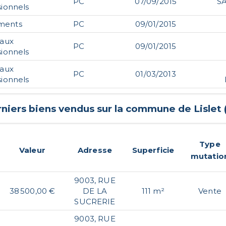
PC
07/09/2015
S
sionnels
ments
PC
09/01/2015
caux
PC
09/01/2015
sionnels
caux
PC
01/03/2013
sionnels
rniers biens vendus sur la commune de
Lislet
Type
Valeur
Adresse
Superficie
mutatio
9003, RUE
38 500,00 €
DE LA
111 m²
Vente
SUCRERIE
9003, RUE