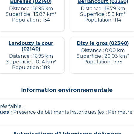
Burelles (02140)
Berlancourt (02250)
Distance : 16.95 km
Distance : 16.79 km
Superficie : 13.87 km²
Superficie : 5.3 km²
Population : 134
Population : 114
Landouzy la cour
Dizy le gros (02340)
(02140)
Distance : 0.00 km
Distance : 16.95 km
Superficie : 20.03 km²
Superficie : 10.14 km²
Population : 775
Population : 189
Information environnementale
rès faible ...
ques
:
Présence de bâtiments historiques (ex : Périmètre 
Autorisations d’Urbanisme délivrées