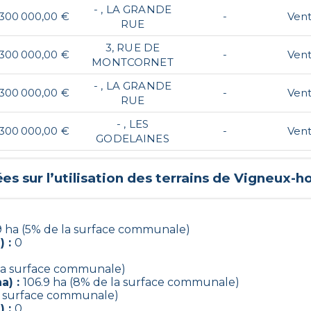
- , LA GRANDE
300 000,00 €
-
Ven
RUE
3, RUE DE
300 000,00 €
-
Ven
MONTCORNET
- , LA GRANDE
300 000,00 €
-
Ven
RUE
- , LES
300 000,00 €
-
Ven
GODELAINES
s sur l’utilisation des terrains de
Vigneux-h
9 ha (5% de la surface communale)
) :
0
0
 la surface communale)
a) :
106.9 ha (8% de la surface communale)
la surface communale)
) :
0