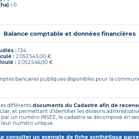
ha) :
0
Balance comptable et données financières
diés :
134
culé :
2 052 543,00 €
lculé :
2 052 546,00 €
comptes bancaires publiques disponibles pour la commun
les différents
documents du Cadastre afin de recense
clair, et permettant d’identifier les divisions administrative
ar un numéro INSEE, le cadastre se décompose en sect
ar leur numéro unique.
ur consulter un exemple de fiche synthétique parcel