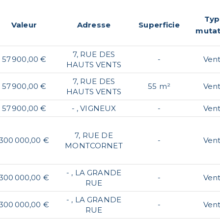
Typ
Valeur
Adresse
Superficie
mutat
7, RUE DES
57 900,00 €
-
Ven
HAUTS VENTS
7, RUE DES
57 900,00 €
55 m²
Ven
HAUTS VENTS
57 900,00 €
- , VIGNEUX
-
Ven
7, RUE DE
300 000,00 €
-
Ven
MONTCORNET
- , LA GRANDE
300 000,00 €
-
Ven
RUE
- , LA GRANDE
300 000,00 €
-
Ven
RUE