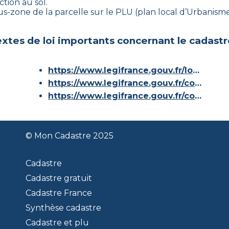
ction au sol.
sous-zone de la parcelle sur le PLU (plan local d’Urbani
xtes de loi importants concernant le cadastr
https://www.legifrance.gouv.fr/loda/id/JORFTEXT000000686267/
https://www.legifrance.gouv.fr/codes/article_lc/LEGIARTI000036588629/
https://www.legifrance.gouv.fr/codes/id/LEGISCTA000006180153/
© Mon Cadastre 2025
Cadastre
Cadastre gratuit
Cadastre France
Synthèse cadastre
Cadastre et plu