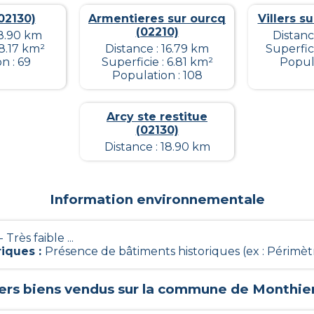
02130)
Armentieres sur ourcq
Villers su
(02210)
18.90 km
Distanc
 8.17 km²
Distance : 16.79 km
Superfic
n : 69
Superficie : 6.81 km²
Popula
Population : 108
Arcy ste restitue
(02130)
Distance : 18.90 km
Information environnementale
 - Très faible ...
riques
:
Présence de bâtiments historiques (ex : Périmètre
ers biens vendus sur la commune de
Monthie