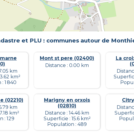
dastre et PLU : communes autour de
Monthi
 marne
Mont st pere (02400)
La croi
0)
(
Distance : 0.00 km
17.05 km
Distanc
13.62 km²
Superfic
: 1 840
Popul
le (02210)
Marigny en orxois
Citr
(02810)
16.79 km
Distanc
 7.18 km²
Distance : 14.46 km
Superfic
 : 129
Superficie : 15.6 km²
Popula
Population : 489