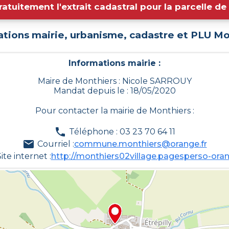
ratuitement l'extrait cadastral pour la parcelle d
ations mairie, urbanisme, cadastre et PLU
Mo
Informations mairie :
Maire de Monthiers : Nicole SARROUY
Mandat depuis le : 18/05/2020
Pour contacter la mairie de
Monthiers
:
Téléphone : 03 23 70 64 11
Courriel :
commune.monthiers@orange.fr
ite internet :
http://monthiers02village.pagesperso-oran