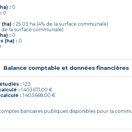
ha) :
0
 :
0
(ha) :
25.03 ha (4% de la surface communale)
% de la surface communale)
ha) :
0
 (ha) :
0
0
Balance comptable et données financières
tudiés :
123
calculé :
1 403 671,00 €
 calculé :
1 403 668,00 €
3 comptes bancaires publiques disponibles pour la comm