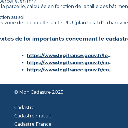
 parcelle, en m²?
la parcelle, calculée en fonction de la taille des bâtiment
tion au sol.
sous-zone de la parcelle sur le PLU (plan local d’Urbanis
xtes de loi importants concernant le cadastr
https://www.legifrance.gouv.fr/loda/id/JORFTEXT000000686267/
https://www.legifrance.gouv.fr/codes/article_lc/LEGIARTI000036588629/
https://www.legifrance.gouv.fr/codes/id/LEGISCTA000006180153/
© Mon Cadastre 2025
Cadastre
Cadastre gratuit
Cadastre France