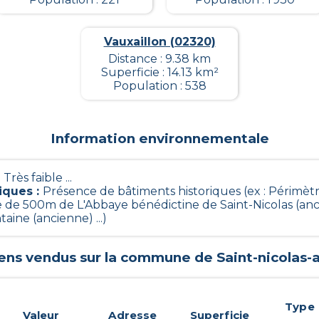
Vauxaillon (02320)
Distance : 9.38 km
Superficie : 14.13 km²
Population : 538
Information environnementale
- Très faible ...
iques
:
Présence de bâtiments historiques (ex : Périmè
re de 500m de L'Abbaye bénédictine de Saint-Nicolas (a
aine (ancienne) ...)
iens vendus sur la commune de
Saint-nicolas-
Type
Valeur
Adresse
Superficie