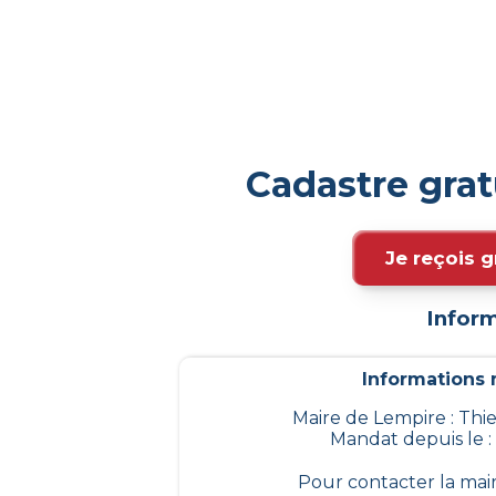
Cadastre gra
Je reçois g
Inform
Informations m
Maire de Lempire : Th
Mandat depuis le :
Pour contacter la mai