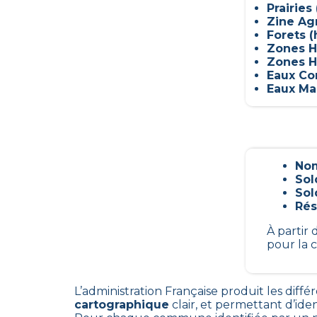
Prairies 
Zine Ag
Forets (
Zones H
Zones H
Eaux Con
Eaux Mar
Nom
Sol
Sol
Rés
À partir
pour la 
L’administration Française produit les diffé
cartographique
clair, et permettant d’ident