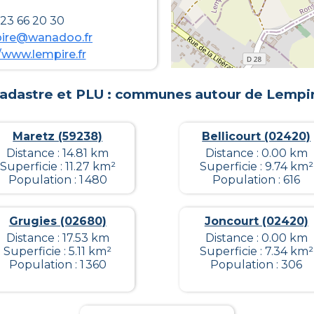
 23 66 20 30
pire@wanadoo.fr
//www.lempire.fr
adastre et PLU : communes autour de
Lempi
Maretz (59238)
Bellicourt (02420)
Distance : 14.81 km
Distance : 0.00 km
Superficie : 11.27 km²
Superficie : 9.74 km²
Population : 1 480
Population : 616
Grugies (02680)
Joncourt (02420)
Distance : 17.53 km
Distance : 0.00 km
Superficie : 5.11 km²
Superficie : 7.34 km²
Population : 1 360
Population : 306