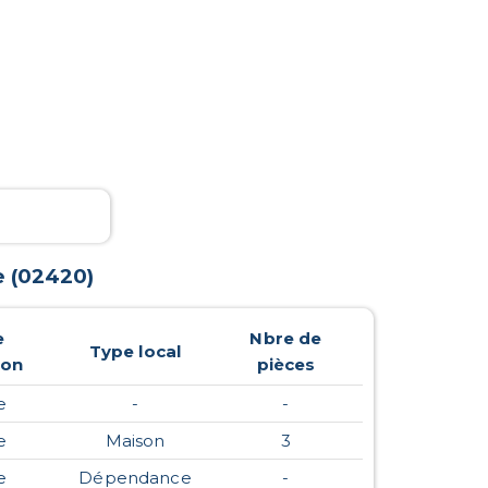
e
(
02420
)
e
Nbre de
Type local
ion
pièces
e
-
-
e
Maison
3
e
Dépendance
-