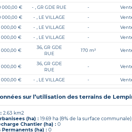
0 000,00 €
- , GR GDE RUE
-
Vent
0 000,00 €
- , LE VILLAGE
-
Vent
 000,00 €
- , LE VILLAGE
-
Vent
 000,00 €
- , LE VILLAGE
-
Vent
36, GR GDE
 000,00 €
170 m²
Vent
RUE
36, GR GDE
 000,00 €
-
Vent
RUE
 000,00 €
- , LE VILLAGE
-
Vent
onnées sur l’utilisation des terrains de
Lempi
 :
2.63 km2
rbanisees (ha) :
19.69 ha (8% de la surface communale)
charge Chantier (ha) :
0
s Permanents (ha) :
0