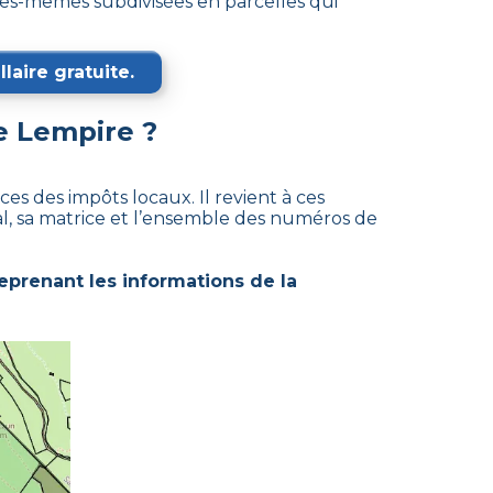
es-mêmes subdivisées en parcelles qui
laire gratuite.
de
Lempire
?
es des impôts locaux. Il revient à ces
al, sa matrice et l’ensemble des numéros de
eprenant les informations de la