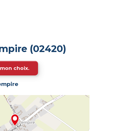
mpire (02420)
e mon choix.
empire