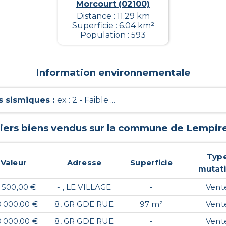
Morcourt (02100)
Distance : 11.29 km
Superficie : 6.04 km²
Population : 593
Information environnementale
 sismiques
:
ex : 2 - Faible ...
iers biens vendus sur la commune de
Lempir
Typ
Valeur
Adresse
Superficie
mutat
 500,00 €
- , LE VILLAGE
-
Vent
0 000,00 €
8, GR GDE RUE
97 m²
Vent
0 000,00 €
8, GR GDE RUE
-
Vent