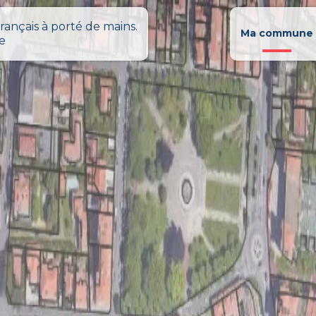
rançais à porté de mains.
Ma commune
le