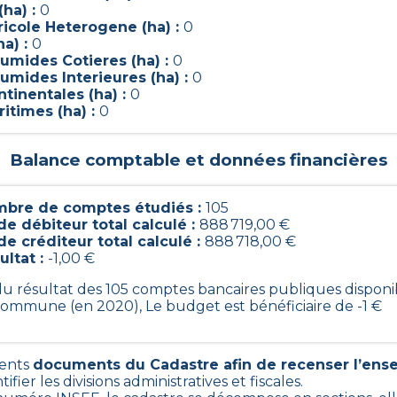
(ha) :
0
ricole Heterogene (ha) :
0
ha) :
0
umides Cotieres (ha) :
0
umides Interieures (ha) :
0
tinentales (ha) :
0
itimes (ha) :
0
Balance comptable et données financières
bre de comptes étudiés :
105
de débiteur total calculé :
888 719,00 €
de créditeur total calculé :
888 718,00 €
ultat :
-1,00 €
 du résultat des 105 comptes bancaires publiques disponi
commune (en 2020), Le budget est bénéficiaire de -1 €
rents
documents du Cadastre afin de recenser l’ens
ifier les divisions administratives et fiscales.