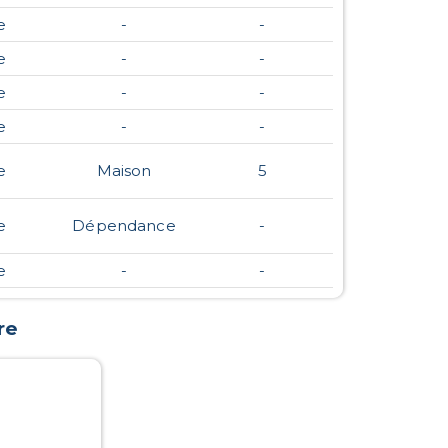
e
-
-
e
-
-
e
-
-
e
-
-
e
Maison
5
e
Dépendance
-
e
-
-
re