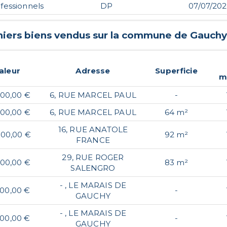
fessionnels
DP
07/07/20
niers biens vendus sur la commune de
Gauchy
aleur
Adresse
Superficie
m
000,00 €
6, RUE MARCEL PAUL
-
000,00 €
6, RUE MARCEL PAUL
64 m²
16, RUE ANATOLE
000,00 €
92 m²
FRANCE
29, RUE ROGER
200,00 €
83 m²
SALENGRO
- , LE MARAIS DE
000,00 €
-
GAUCHY
- , LE MARAIS DE
000,00 €
-
GAUCHY