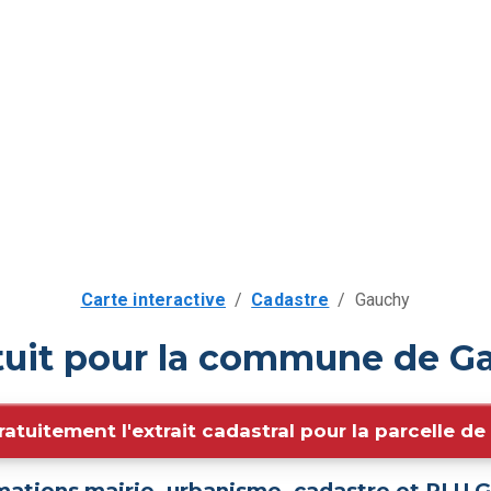
Carte interactive
/
Cadastre
/
Gauchy
tuit pour la commune de G
ratuitement l'extrait cadastral pour la parcelle d
mations mairie, urbanisme, cadastre et PLU
G