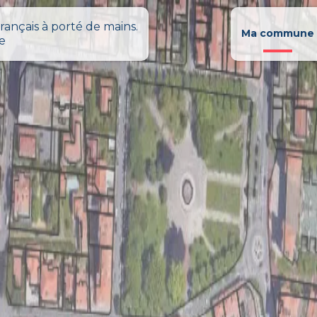
rançais à porté de mains.
Ma commune
le