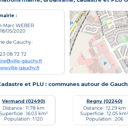
airie :
ean-Marc WEBER
 18/05/2020
rie de
Gauchy
:
 23 08 72 72
re@ville-gauchy.fr
ww.ville-gauchy.fr
Cadastre et PLU : communes autour de
Gauch
Vermand (02490)
Regny (02240)
Distance : 11.78 km
Distance : 12.29 km
Superficie : 16.03 km²
Superficie : 12.05 km
Population : 1 120
Population : 206