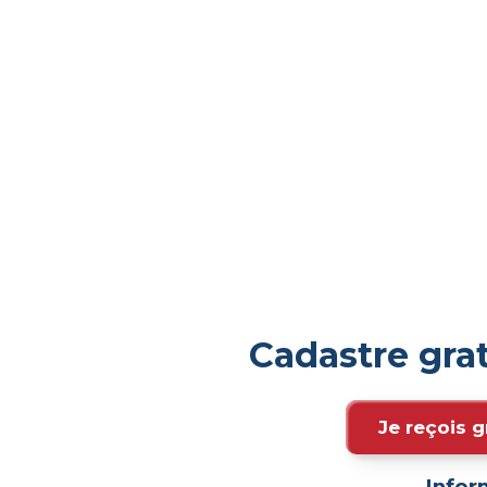
Cadastre gra
Je reçois g
Infor