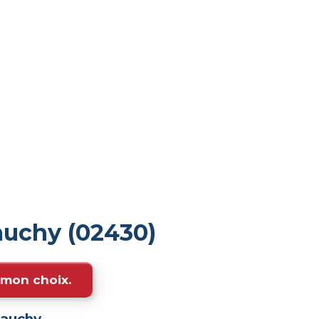
auchy (02430)
e mon choix.
auchy