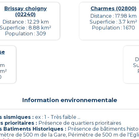
Brissay choigny
Charmes (02800)
(02240)
Distance : 17.98 km
Distance : 12.29 km
Superficie : 3.7 km²
Superficie : 8.88 km²
Population : 1 670
Population : 309
se
D
km
Su
km²
0
Information environnementale
 sismiques
:
ex : 1 - Très faible ...
s prioritaires
:
Présence de quartiers prioritaires
s Batiments Historiques
:
Présence de bâtiments histo
rimètre de 500 m de la Gare, Périmètre de 500 m de l'Egl