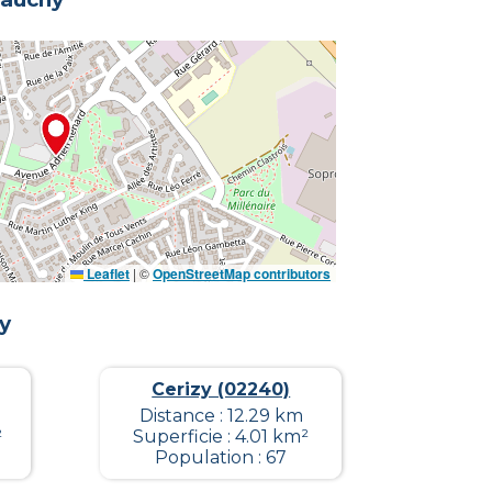
Leaflet
|
©
OpenStreetMap contributors
y
Cerizy (02240)
Distance : 12.29 km
²
Superficie : 4.01 km²
Population : 67