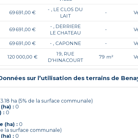
- , LE CLOS DU
69 691,00 €
-
V
LAIT
- , DERRIERE
69 691,00 €
-
V
LE CHATEAU
69 691,00 €
- , CAPONNE
-
V
19, RUE
120 000,00 €
79 m²
V
D'HINACOURT
Données sur l’utilisation des terrains de
Bena
3.18 ha (5% de la surface communale)
(ha) :
0
) :
0
 (ha) :
0
de la surface communale)
(ha) :
0