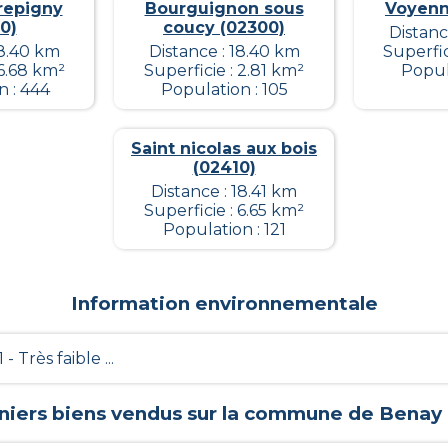
crepigny
Bourguignon sous
Voyenn
0)
coucy (02300)
Distanc
18.40 km
Distance : 18.40 km
Superfic
 6.68 km²
Superficie : 2.81 km²
Popul
n : 444
Population : 105
Saint nicolas aux bois
(02410)
Distance : 18.41 km
Superficie : 6.65 km²
Population : 121
Information environnementale
1 - Très faible ...
niers biens vendus sur la commune de
Benay