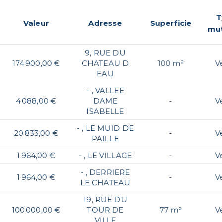
T
Valeur
Adresse
Superficie
mut
9, RUE DU
174 900,00 €
CHATEAU D
100 m²
V
EAU
- , VALLEE
4 088,00 €
DAME
-
V
ISABELLE
- , LE MUID DE
20 833,00 €
-
V
PAILLE
1 964,00 €
- , LE VILLAGE
-
V
- , DERRIERE
1 964,00 €
-
V
LE CHATEAU
19, RUE DU
100 000,00 €
TOUR DE
77 m²
V
VILLE