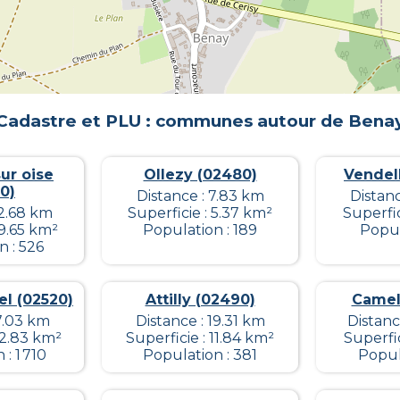
Cadastre et PLU : communes autour de
Bena
ur oise
Ollezy (02480)
Vendel
0)
Distance : 7.83 km
Distanc
12.68 km
Superficie : 5.37 km²
Superfic
 9.65 km²
Population : 189
Popul
n : 526
el (02520)
Attilly (02490)
Camel
7.03 km
Distance : 19.31 km
Distanc
12.83 km²
Superficie : 11.84 km²
Superfic
: 1 710
Population : 381
Popul