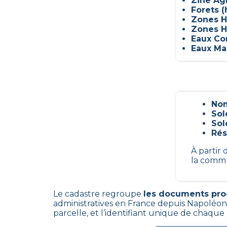
Zine Ag
Forets (
Zones H
Zones H
Eaux Con
Eaux Mar
Nom
Sol
Sol
Rés
À partir
la commu
Le cadastre regroupe
les documents produ
administratives en France depuis Napoléon.
parcelle, et l’identifiant unique de chaque