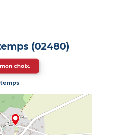
temps (02480)
e mon choix.
rtemps