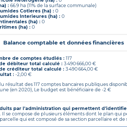
ricole Heterogene (ha) :
0
ha) :
66.9 ha (11% de la surface communale)
umides Cotieres (ha) :
0
umides Interieures (ha) :
0
tinentales (ha) :
0
itimes (ha) :
0
Balance comptable et données financières
bre de comptes étudiés :
117
de débiteur total calculé :
3 490 666,00 €
de créditeur total calculé :
3 490 664,00 €
ultat :
-2,00 €
 du résultat des 117 comptes bancaires publiques disponi
ne (en 2020), Le budget est bénéficiaire de -2 €
its par l’administration qui permettent d’identifier 
 Il se compose de plusieurs éléments dont le plan qui p
 parcelle qui est composé de sa section parcellaire et d