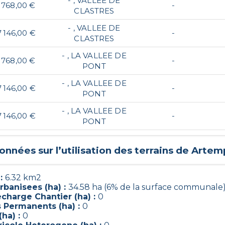
- , VALLEE DE
 768,00 €
-
CLASTRES
- , VALLEE DE
 146,00 €
-
CLASTRES
- , LA VALLEE DE
 768,00 €
-
PONT
- , LA VALLEE DE
 146,00 €
-
PONT
- , LA VALLEE DE
 146,00 €
-
PONT
onnées sur l’utilisation des terrains de
Artem
 :
6.32 km2
rbanisees (ha) :
34.58 ha (6% de la surface communale
charge Chantier (ha) :
0
s Permanents (ha) :
0
(ha) :
0