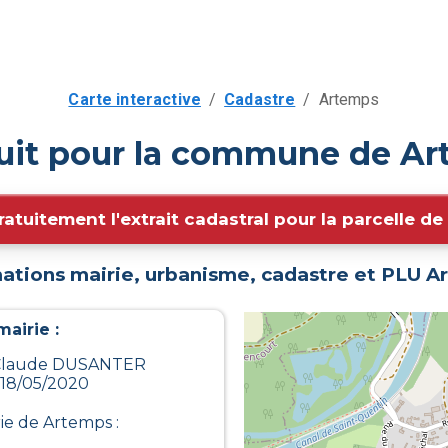
Carte interactive
/
Cadastre
/
Artemps
tuit pour la commune de Ar
ratuitement l'extrait cadastral pour la parcelle d
ations mairie, urbanisme, cadastre et PLU
A
airie :
n-Claude DUSANTER
 18/05/2020
rie de
Artemps
: