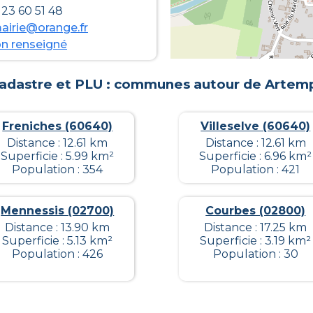
23 60 51 48
airie@orange.fr
n renseigné
adastre et PLU : communes autour de
Artem
Freniches (60640)
Villeselve (60640)
Distance : 12.61 km
Distance : 12.61 km
Superficie : 5.99 km²
Superficie : 6.96 km²
Population : 354
Population : 421
Mennessis (02700)
Courbes (02800)
Distance : 13.90 km
Distance : 17.25 km
Superficie : 5.13 km²
Superficie : 3.19 km²
Population : 426
Population : 30