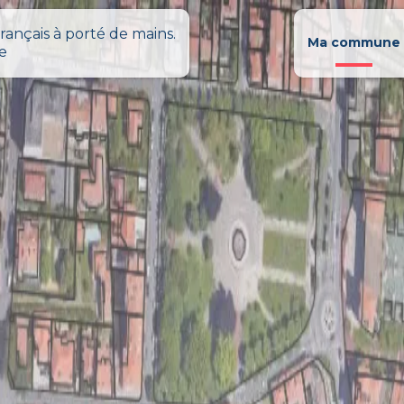
rançais à porté de mains.
Ma commune
le