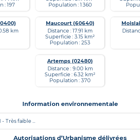
 : 197
Population : 1 360
Popul
80400)
Maucourt (60640)
Moisla
10.58 km
Distance : 17.91 km
Distanc
Superficie : 3.15 km²
Population : 253
Artemps (02480)
Distance : 9.00 km
Superficie : 6.32 km²
Population : 370
Information environnementale
1 - Très faible ...
Autorisations d’Urbanisme délivrées