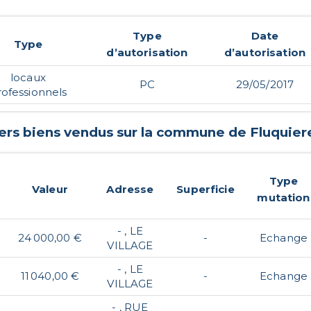
Type
Date
Type
d’autorisation
d’autorisation
locaux
PC
29/05/2017
rofessionnels
ers biens vendus sur la commune de
Fluquier
Type
Valeur
Adresse
Superficie
mutation
- , LE
24 000,00 €
-
Echange
VILLAGE
- , LE
11 040,00 €
-
Echange
VILLAGE
- , RUE