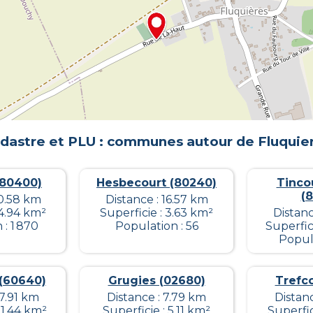
dastre et PLU : communes autour de
Fluquie
(80400)
Hesbecourt (80240)
Tinco
(
10.58 km
Distance : 16.57 km
 4.94 km²
Superficie : 3.63 km²
Distanc
: 1 870
Population : 56
Superfic
Popula
(60640)
Grugies (02680)
Trefc
17.91 km
Distance : 7.79 km
Distan
11.44 km²
Superficie : 5.11 km²
Superfic