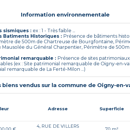
Information environnementale
 sismiques
:
ex : 1 - Très faible ...
s Batiments Historiques
:
Présence de bâtiments histo
rimètre de 500m de Chartreuse de Bourgfontaine, Périm
Mausolée du Général Charpentier, Périmètre de 500m 
trimonial remarquable
:
Présence de sites patrimoniaux
bles (ex : Site patrimonial remarquable de Oigny-en-valo
ial remarquable de La Ferté-Milon ...)
s biens vendus sur la commune de
Oigny-en-va
leur
Adresse
Superficie
4, RUE DE VILLERS
00,00 €
70 m²