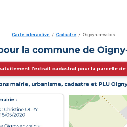
Carte interactive
/
Cadastre
/
Oigny-en-valois
 pour la commune de Oigny-
ratuitement l'extrait cadastral pour la parcelle d
ons mairie, urbanisme, cadastre et PLU
Oigny
airie :
 : Christine OLRY
 18/05/2020
de
Oigny-en-valois
: