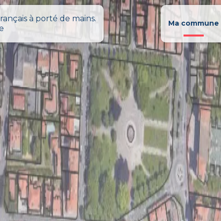
rançais à porté de mains.
Ma commune
le