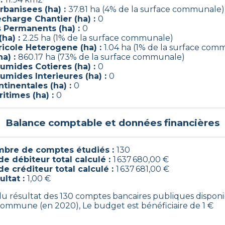
rbanisees (ha) :
37.81 ha (4% de la surface communale)
charge Chantier (ha) :
0
s Permanents (ha) :
0
(ha) :
2.25 ha (1% de la surface communale)
ricole Heterogene (ha) :
1.04 ha (1% de la surface com
ha) :
860.17 ha (73% de la surface communale)
umides Cotieres (ha) :
0
umides Interieures (ha) :
0
tinentales (ha) :
0
itimes (ha) :
0
Balance comptable et données financières
bre de comptes étudiés :
130
de débiteur total calculé :
1 637 680,00 €
de créditeur total calculé :
1 637 681,00 €
ultat :
1,00 €
 du résultat des 130 comptes bancaires publiques disponi
commune (en 2020), Le budget est bénéficiaire de 1 €