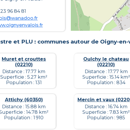
23 96 84 81
lois@wanadoo.fr
ww.oignyenvalois.fr
stre et PLU : communes autour de
Oigny-en-v
Muret et crouttes
Oulchy le chateau
(02210)
(02210)
Distance : 17.77 km
Distance : 17.77 km
Superficie : 5.27 km²
Superficie : 15.14 km²
Population : 131
Population : 834
Attichy (60350)
Mercin et vaux (0220
Distance : 15.88 km
Distance : 16.74 km
Superficie : 14.78 km²
Superficie : 7.83 km²
Population : 1 910
Population : 985