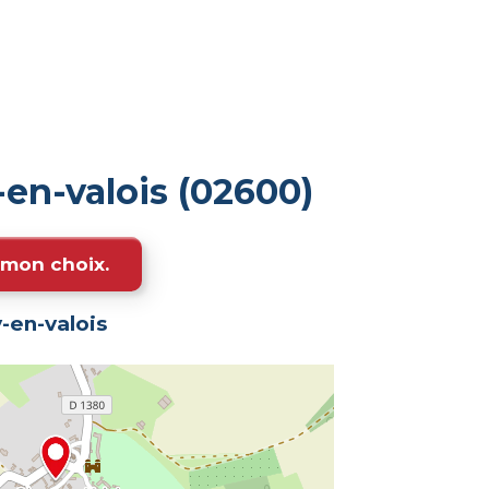
en-valois (02600)
e mon choix.
-en-valois