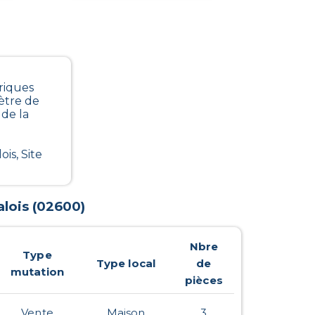
riques
ètre de
de la
is, Site
lois
(
02600
)
Nbre
Type
Type local
de
mutation
pièces
Vente
Maison
3