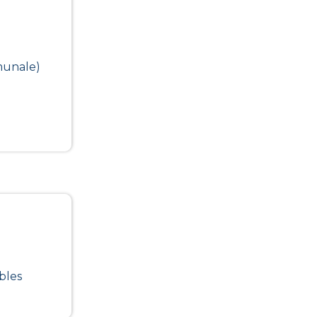
munale)
bles