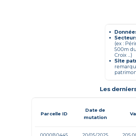
Données
Secteur
(ex : Pé
500m du 
Croix ...)
Site pa
remarqua
patrimon
Les dernier
Date de
Parcelle ID
Va
mutation
0000B0445
20/05/2025
205 0