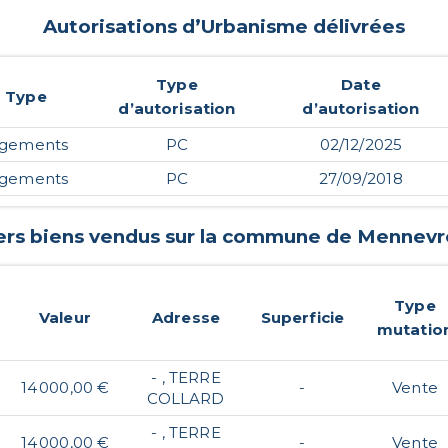
Autorisations d’Urbanisme délivrées
Type
Date
Type
d’autorisation
d’autorisation
ogements
PC
02/12/2025
ogements
PC
27/09/2018
ers biens vendus sur la commune de
Mennevr
Type
Valeur
Adresse
Superficie
mutatio
- , TERRE
14 000,00 €
-
Vente
COLLARD
- , TERRE
14 000,00 €
-
Vente