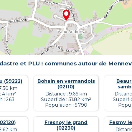
dastre et PLU : communes autour de
Mennev
u (59222)
Bohain en vermandois
Beaur
(02110)
sambr
17.30 km
: 4 km²
Distance : 9.66 km
Distanc
n : 263
Superficie : 31.82 km²
Superfic
Population : 5 790
Popul
02120)
Fresnoy le grand
Fesmy le
(02230)
12.62 km
Distanc