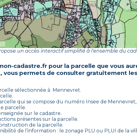
opose un accès interactif simplifié à l'ensemble du cad
mon-cadastre.fr pour la parcelle que vous aur
t
, vous permets de consulter gratuitement les
rcelle sélectionnée à
Mennevret
.
celle.
arcelle qui se compose du numéro Insee de
Mennevret
e parcelle.
enseignée sur le cadastre.
ctions présentes sur la parcelle.
construction de la parcelle.
ibilité de l’information : le zonage PLU ou PLUI de la vill