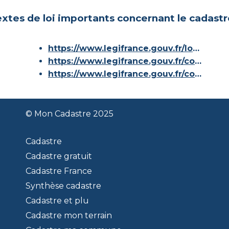
xtes de loi importants concernant le cadastr
https://www.legifrance.gouv.fr/loda/id/JORFTEXT000000686267/
https://www.legifrance.gouv.fr/codes/article_lc/LEGIARTI000036588629/
https://www.legifrance.gouv.fr/codes/id/LEGISCTA000006180153/
© Mon Cadastre 2025
Cadastre
Cadastre gratuit
Cadastre France
Synthèse cadastre
Cadastre et plu
Cadastre mon terrain