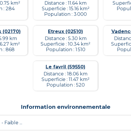
10.75 km²
Distance : 11.64 km
Superfic
n : 284
Superficie : 15.16 km²
Popula
Population : 3 000
 (02170)
Etreux (02510)
Vadenco
15.99 km
Distance : 5.30 km
Distanc
16.27 km²
Superficie : 10.34 km²
Superfic
n : 868
Population : 1 510
Popula
Le favril (59550)
Distance : 18.06 km
Superficie : 11.47 km²
Population : 520
Information environnementale
 - Faible ...