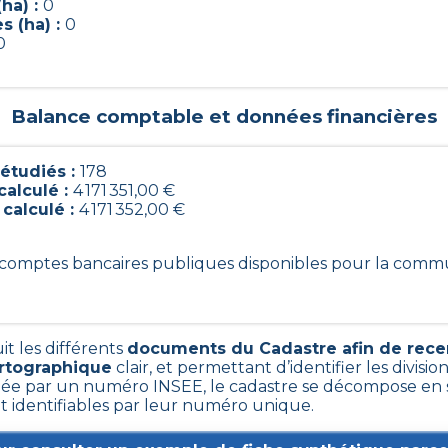
ha) :
0
s (ha) :
0
0
Balance comptable et données financières
étudiés :
178
calculé :
4 171 351,00 €
 calculé :
4 171 352,00 €
78 comptes bancaires publiques disponibles pour la com
it les différents
documents du Cadastre afin de rece
artographique
clair, et permettant d’identifier les division
e par un numéro INSEE, le cadastre se décompose en s
nt identifiables par leur numéro unique.