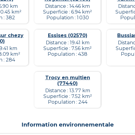
16.90 km
Distance : 14.46 km
Distanc
20.45 km²
Superficie : 6.94 km²
Superfic
n : 382
Population : 1 030
Popula
sur chezy
Essises (02570)
Bussia
0)
Distance : 19.41 km
Distanc
19.41 km
Superficie : 7.56 km²
Superfic
 8.09 km²
Population : 438
Popul
n : 284
Trocy en multien
(77440)
Distance : 13.77 km
Superficie : 7.52 km²
Population : 244
Information environnementale