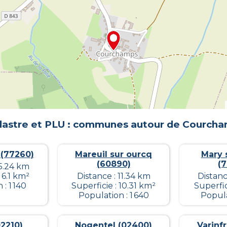
astre et PLU : communes autour de
Courcha
(77260)
Mareuil sur ourcq
Mary 
(60890)
(
15.24 km
 6.1 km²
Distance : 11.34 km
Distanc
: 1 140
Superficie : 10.31 km²
Superfic
Population : 1 640
Popula
2210)
Nogentel (02400)
Varinf