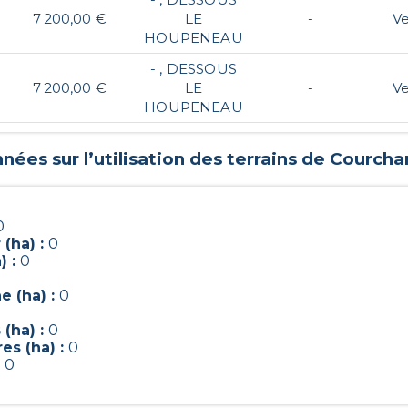
7 200,00 €
LE
-
V
HOUPENEAU
- , DESSOUS
7 200,00 €
LE
-
V
HOUPENEAU
nées sur l’utilisation des terrains de
Courch
0
(ha) :
0
) :
0
e (ha) :
0
(ha) :
0
es (ha) :
0
:
0