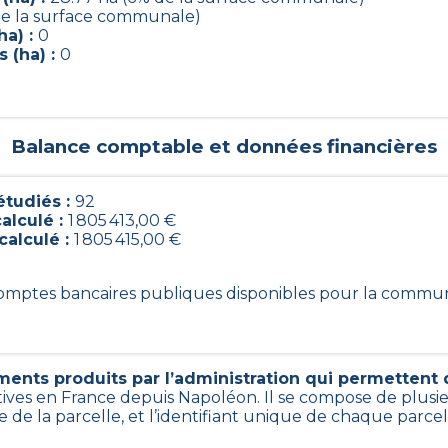
de la surface communale)
ha) :
0
 (ha) :
0
0
Balance comptable et données financières
tudiés :
92
alculé :
1 805 413,00 €
calculé :
1 805 415,00 €
 comptes bancaires publiques disponibles pour la commu
ents produits par l’administration qui permettent d’
tives en France depuis Napoléon. Il se compose de plusi
 de la parcelle, et l’identifiant unique de chaque parce