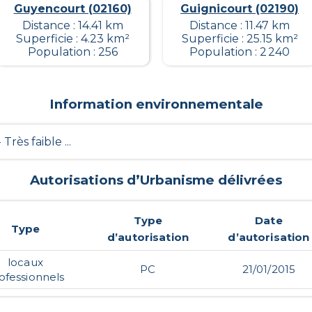
Guyencourt (02160)
Guignicourt (02190)
Distance : 14.41 km
Distance : 11.47 km
Superficie : 4.23 km²
Superficie : 25.15 km²
Population : 256
Population : 2 240
Information environnementale
- Très faible ...
Autorisations d’Urbanisme délivrées
Type
Date
Type
d’autorisation
d’autorisation
locaux
PC
21/01/2015
ofessionnels