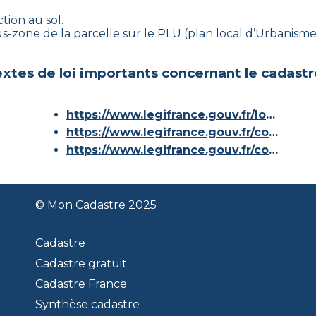
tion au sol.
sous-zone de la parcelle sur le PLU (plan local d’Urbanis
xtes de loi importants concernant le cadastr
https://www.legifrance.gouv.fr/loda/id/JORFTEXT000000686267/
https://www.legifrance.gouv.fr/codes/article_lc/LEGIARTI000036588629/
https://www.legifrance.gouv.fr/codes/id/LEGISCTA000006180153/
© Mon Cadastre 2025
Cadastre
Cadastre gratuit
Cadastre France
Synthèse cadastre