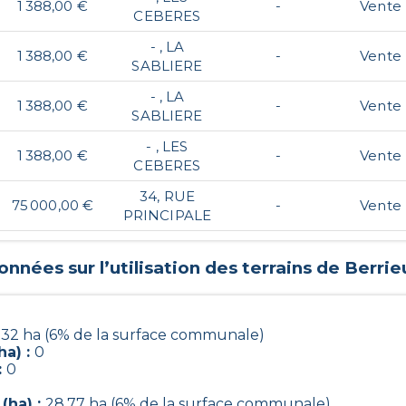
1 388,00 €
-
Vente
CEBERES
- , LA
1 388,00 €
-
Vente
SABLIERE
- , LA
1 388,00 €
-
Vente
SABLIERE
- , LES
1 388,00 €
-
Vente
CEBERES
34, RUE
75 000,00 €
-
Vente
PRINCIPALE
onnées sur l’utilisation des terrains de
Berrie
.32 ha (6% de la surface communale)
ha) :
0
:
0
(ha) :
28.77 ha (6% de la surface communale)