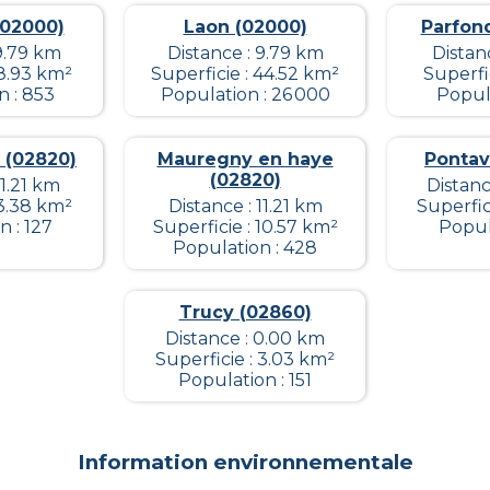
02000)
Laon (02000)
Parfon
9.79 km
Distance : 9.79 km
Distan
 8.93 km²
Superficie : 44.52 km²
Superfic
n : 853
Population : 26 000
Popula
x (02820)
Mauregny en haye
Pontav
(02820)
11.21 km
Distanc
 3.38 km²
Distance : 11.21 km
Superfic
 : 127
Superficie : 10.57 km²
Popul
Population : 428
Trucy (02860)
Distance : 0.00 km
Superficie : 3.03 km²
Population : 151
Information environnementale