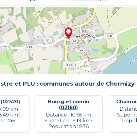
stre et PLU : communes autour de
Chermizy-a
(02320)
Bourg et comin
Chamoui
(02160)
17.09 km
Distanc
 8.49 km²
Distance : 10.66 km
Superfic
n : 246
Superficie : 5.19 km²
Popula
Population : 838