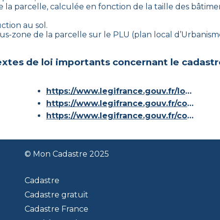
 la parcelle, calculée en fonction de la taille des bâtimen
ction au sol.
 sous-zone de la parcelle sur le PLU (plan local d’Urbani
xtes de loi importants concernant le cadastr
https://www.legifrance.gouv.fr/loda/id/JORFTEXT000000686267/
https://www.legifrance.gouv.fr/codes/article_lc/LEGIARTI000036588629/
https://www.legifrance.gouv.fr/codes/id/LEGISCTA000006180153/
© Mon Cadastre 2025
Cadastre
Cadastre gratuit
Cadastre France