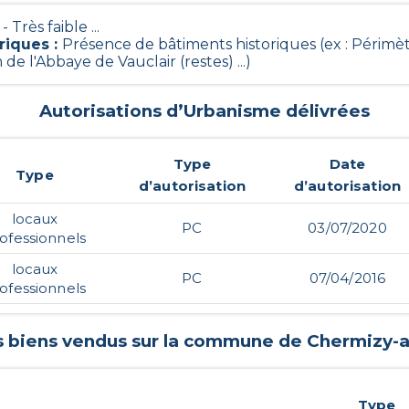
 - Très faible ...
riques
:
Présence de bâtiments historiques (ex : Péri
e l'Abbaye de Vauclair (restes) ...)
Autorisations d’Urbanisme délivrées
Type
Date
Type
d’autorisation
d’autorisation
locaux
PC
03/07/2020
ofessionnels
locaux
PC
07/04/2016
ofessionnels
s biens vendus sur la commune de
Chermizy-ai
Type