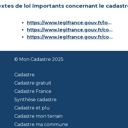
xtes de loi importants concernant le cadastr
https://www.legifrance.gouv.fr/loda/id/JORFTEXT000000686267/
https://www.legifrance.gouv.fr/codes/article_lc/LEGIARTI000036588629/
https://www.legifrance.gouv.fr/codes/id/LEGISCTA000006180153/
© Mon Cadastre 2025
Cadastre
Cadastre gratuit
Cadastre France
Synthèse cadastre
Cadastre et plu
Cadastre mon terrain
Cadastre ma commune