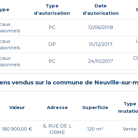
Type
Date
ype
d’autorisation
d’autorisation
ocaux
PC
12/06/2018
ssionnels
ocaux
DP
10/12/2017
ssionnels
ocaux
C
PC
24/10/2017
ssionnels
iens vendus sur la commune de
Neuville-sur-m
Type
Valeur
Adresse
Superficie
mutati
6, RUE DE L
180 900,00 €
120 m²
Vente
ORME