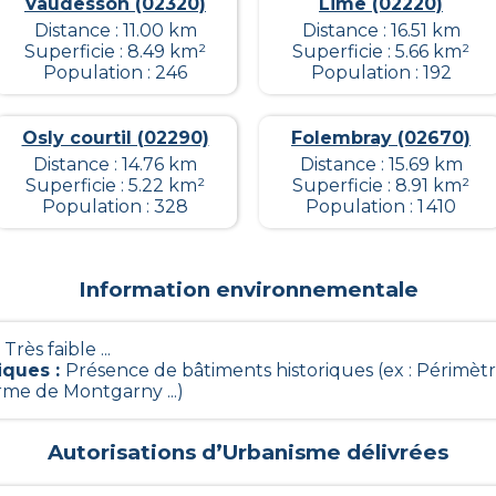
Vaudesson (02320)
Lime (02220)
Distance : 11.00 km
Distance : 16.51 km
Superficie : 8.49 km²
Superficie : 5.66 km²
Population : 246
Population : 192
Osly courtil (02290)
Folembray (02670)
Distance : 14.76 km
Distance : 15.69 km
Superficie : 5.22 km²
Superficie : 8.91 km²
Population : 328
Population : 1 410
Information environnementale
- Très faible ...
iques
:
Présence de bâtiments historiques (ex : Périmèt
me de Montgarny ...)
Autorisations d’Urbanisme délivrées