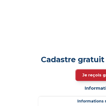
Cadastre gratui
Je reçois g
Informat
Informations m