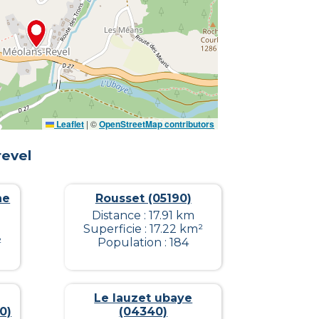
Leaflet
|
©
OpenStreetMap contributors
revel
ne
Rousset (05190)
Distance : 17.91 km
Superficie : 17.22 km²
²
Population : 184
Le lauzet ubaye
0)
(04340)