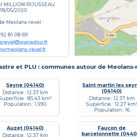
niel MILLION ROUSSEAU
 18/05/2020
 de
Meolans-revel
:
92 81 08 69
nsrevel@wanadoo.fr
w.meolans-revel.fr
stre et PLU : communes autour de
Meolans-
Seyne (04140)
Saint martin les sey
(04140)
Distance : 12.37 km
Superficie : 85.43 km²
Distance : 12.37 km
Population : 1 390
Superficie : 12.27 km
Population : 16
Auzet (04140)
Faucon de
barcelonnette (0440
Distance : 12.37 km