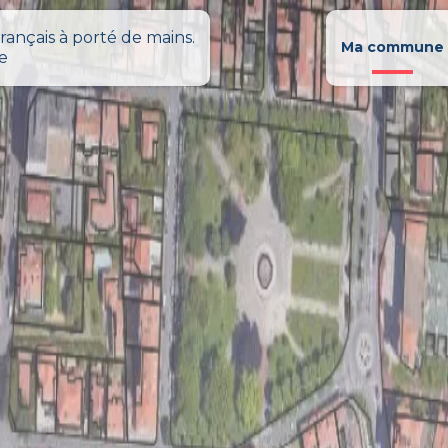
rançais à porté de mains.
Ma commune
le