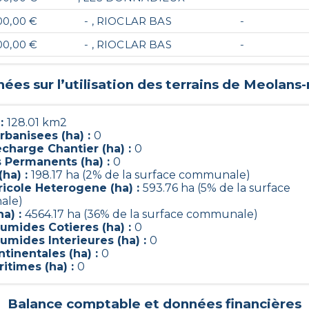
00,00 €
- , RIOCLAR BAS
-
00,00 €
- , RIOCLAR BAS
-
ées sur l’utilisation des terrains de
Meolans-
 :
128.01 km2
rbanisees (ha) :
0
charge Chantier (ha) :
0
s Permanents (ha) :
0
(ha) :
198.17 ha (2% de la surface communale)
ricole Heterogene (ha) :
593.76 ha (5% de la surface
ale)
ha) :
4564.17 ha (36% de la surface communale)
umides Cotieres (ha) :
0
umides Interieures (ha) :
0
tinentales (ha) :
0
itimes (ha) :
0
Balance comptable et données financières