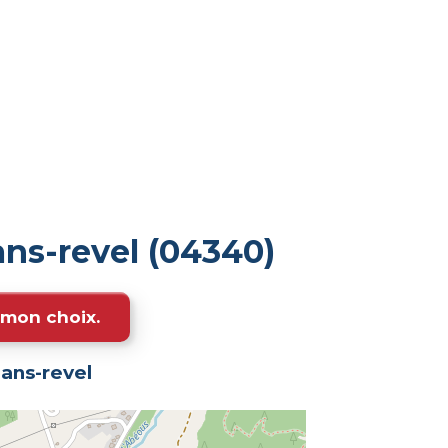
ns-revel (04340)
e mon choix.
ans-revel