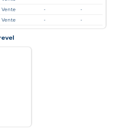
Vente
-
-
Vente
-
-
revel