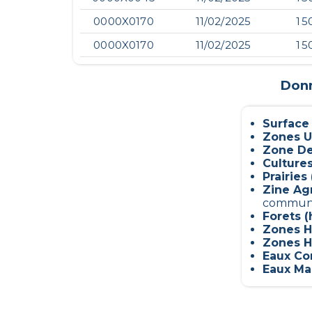
0000X0170
11/02/2025
1 5
0000X0170
11/02/2025
1 5
Donn
Surface
Zones U
Zone De
Culture
Prairies 
Zine Ag
commun
Forets (
Zones H
Zones H
Eaux Con
Eaux Mar