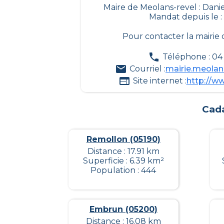
Maire de Meolans-revel : Da
Mandat depuis le :
Pour contacter la mairie
Téléphone : 04 
Courriel :
mairie.meola
Site internet :
http://ww
Cada
Remollon (05190)
Distance : 17.91 km
Superficie : 6.39 km²
Population : 444
Embrun (05200)
Distance : 16.08 km