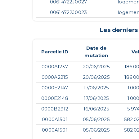
00614722J0027
logemen
00614722J0023
logemen
Les derniers
Date de
Parcelle ID
Va
mutation
0000A1237
20/06/2025
186 0
0000A2215
20/06/2025
186 0
0000E2147
17/06/2025
1 00
0000E2148
17/06/2025
1 00
0000B2912
16/06/2025
5 97
0000A1501
05/06/2025
582 0
0000A1501
05/06/2025
582 0