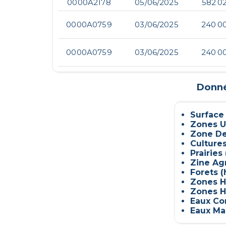
0000A2178
05/06/2025
582 0
0000A0759
03/06/2025
240 0
0000A0759
03/06/2025
240 0
Donnée
Surface
Zones U
Zone De
Culture
Prairies 
Zine Ag
Forets (
Zones H
Zones H
Eaux Con
Eaux Mar