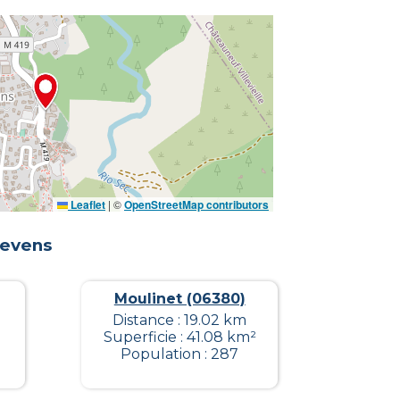
Leaflet
|
©
OpenStreetMap contributors
levens
Moulinet (06380)
Distance : 19.02 km
Superficie : 41.08 km²
0
Population : 287