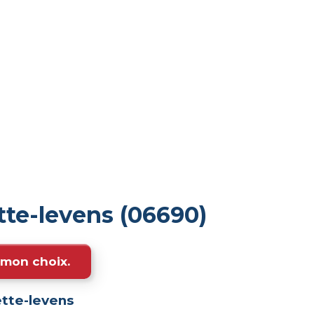
tte-levens (06690)
e mon choix.
tte-levens