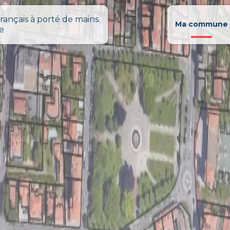
rançais à porté de mains.
Ma commune
le