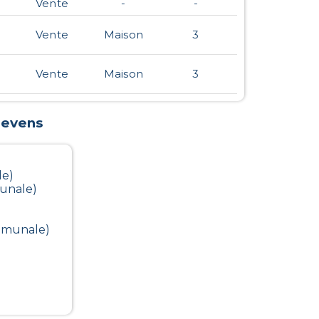
Vente
-
-
Vente
Maison
3
Vente
Maison
3
levens
le)
munale)
ommunale)