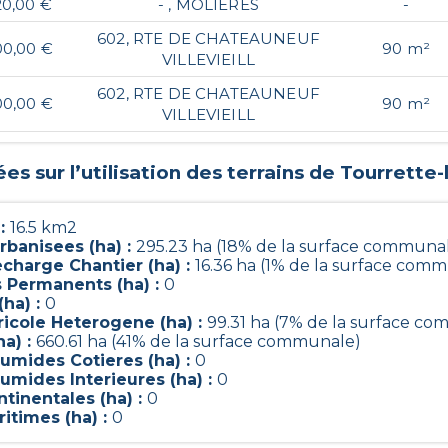
20,00 €
- , MOLIERES
-
602, RTE DE CHATEAUNEUF
00,00 €
90 m²
VILLEVIEILL
602, RTE DE CHATEAUNEUF
00,00 €
90 m²
VILLEVIEILL
s sur l’utilisation des terrains de
Tourrette-
 :
16.5 km2
rbanisees (ha) :
295.23 ha (18% de la surface communa
charge Chantier (ha) :
16.36 ha (1% de la surface com
s Permanents (ha) :
0
(ha) :
0
ricole Heterogene (ha) :
99.31 ha (7% de la surface c
ha) :
660.61 ha (41% de la surface communale)
umides Cotieres (ha) :
0
umides Interieures (ha) :
0
tinentales (ha) :
0
itimes (ha) :
0