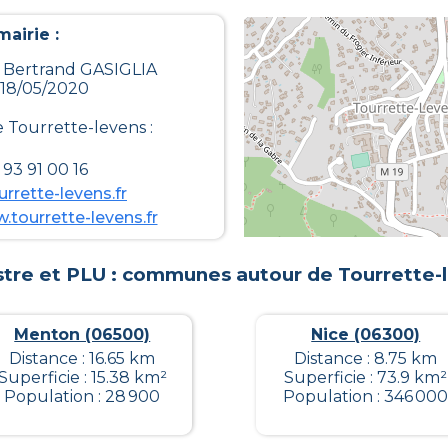
airie :
: Bertrand GASIGLIA
 18/05/2020
e
Tourrette-levens
:
93 91 00 16
rrette-levens.fr
.tourrette-levens.fr
tre et PLU : communes autour de
Tourrette-
Menton (06500)
Nice (06300)
Distance : 16.65 km
Distance : 8.75 km
Superficie : 15.38 km²
Superficie : 73.9 km²
Population : 28 900
Population : 346 00