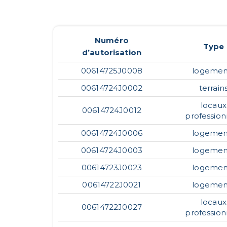
Numéro
Type
d’autorisation
00614725J0008
logemen
00614724J0002
terrain
locaux
00614724J0012
profession
00614724J0006
logemen
00614724J0003
logemen
00614723J0023
logemen
00614722J0021
logemen
locaux
00614722J0027
profession