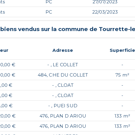
ts
PC
27/07/2023
ts
PC
22/03/2023
 biens vendus sur la commune de
Tourrette-l
leur
Adresse
Superficie
00,00 €
- , LE COLLET
-
00,00 €
484, CHE DU COLLET
75 m²
0,00 €
- , CLOAT
-
0,00 €
- , CLOAT
-
4,00 €
- , PUEI SUD
-
20,00 €
476, PLAN D ARIOU
133 m²
20,00 €
476, PLAN D ARIOU
133 m²