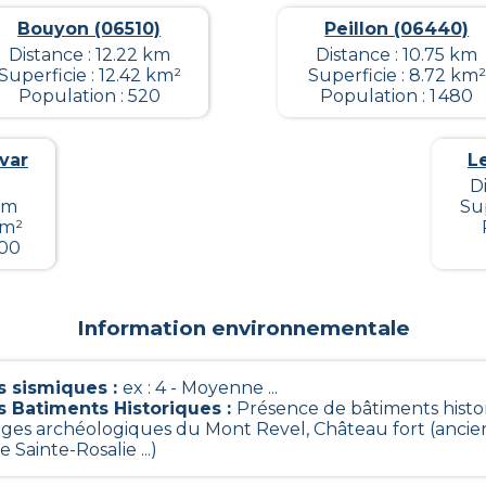
Bouyon (06510)
Peillon (06440)
Distance : 12.22 km
Distance : 10.75 km
Superficie : 12.42 km²
Superficie : 8.72 km²
Population : 520
Population : 1 480
 var
Le
D
km
Sup
km²
800
Information environnementale
 sismiques
:
ex : 4 - Moyenne ...
s Batiments Historiques
:
Présence de bâtiments histo
stiges archéologiques du Mont Revel, Château fort (ancien
e Sainte-Rosalie ...)