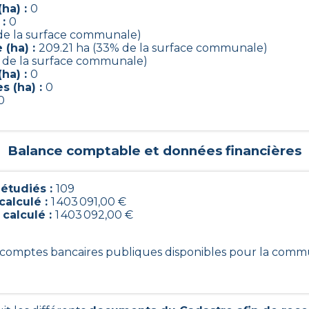
ha) :
0
 :
0
 de la surface communale)
 (ha) :
209.21 ha (33% de la surface communale)
% de la surface communale)
ha) :
0
s (ha) :
0
0
Balance comptable et données financières
étudiés :
109
calculé :
1 403 091,00 €
 calculé :
1 403 092,00 €
09 comptes bancaires publiques disponibles pour la com