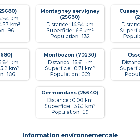
25680)
Montagney servigney
Cussey 
(25680)
(
14.84 km
 4.53 km²
Distance : 14.84 km
Distanc
n : 96
Superficie : 6.6 km²
Superfic
Population : 132
Popula
5680)
Montbozon (70230)
Osse
14.84 km
Distance : 15.61 km
Distanc
 3.2 km²
Superficie : 8.71 km²
Superfic
 : 106
Population : 669
Popula
Germondans (25640)
Distance : 0.00 km
Superficie : 3.63 km²
Population : 59
Information environnementale