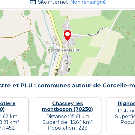
Site internet :
Non renseigné
tre et PLU : communes autour de
Corcelle-m
lotiere
Chassey les
Rignos
0)
montbozon (70230)
Distanc
14.62 km
Distance : 15.61 km
Superfic
 8.91 km²
Superficie : 15.64 km²
Popula
n : 452
Population : 223