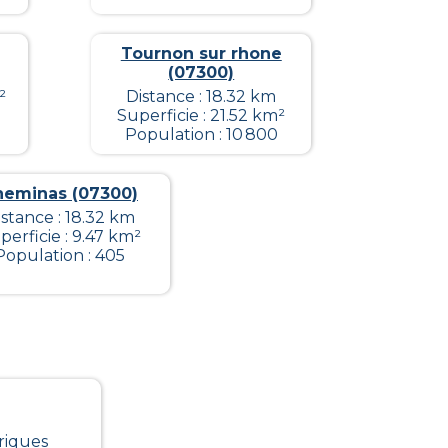
Tournon sur rhone
(07300)
²
Distance : 18.32 km
Superficie : 21.52 km²
Population : 10 800
heminas (07300)
istance : 18.32 km
perficie : 9.47 km²
Population : 405
riques