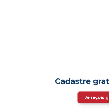
Cadastre gra
Je reçois g