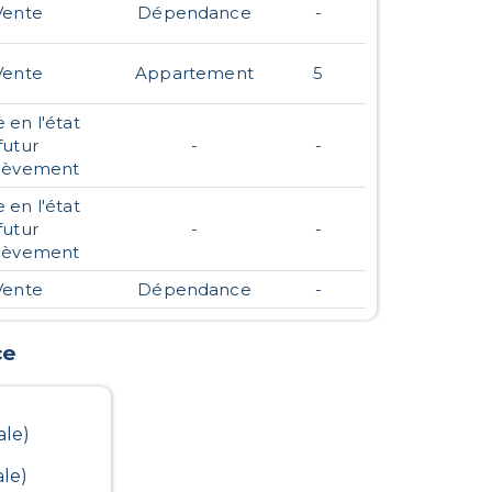
Vente
Dépendance
-
Vente
Appartement
5
 en l'état
futur
-
-
hèvement
 en l'état
futur
-
-
hèvement
Vente
Dépendance
-
ce
ale)
le)