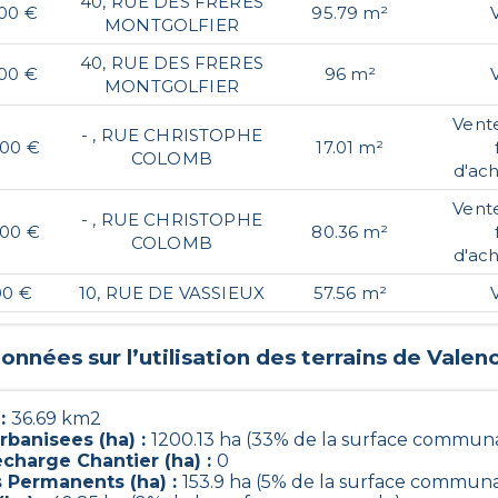
40, RUE DES FRERES
,00 €
95.79 m²
MONTGOLFIER
40, RUE DES FRERES
,00 €
96 m²
MONTGOLFIER
Vente
- , RUE CHRISTOPHE
,00 €
17.01 m²
COLOMB
d'ac
Vente
- , RUE CHRISTOPHE
,00 €
80.36 m²
COLOMB
d'ac
00 €
10, RUE DE VASSIEUX
57.56 m²
onnées sur l’utilisation des terrains de
Valen
 :
36.69 km2
rbanisees (ha) :
1200.13 ha (33% de la surface commun
charge Chantier (ha) :
0
s Permanents (ha) :
153.9 ha (5% de la surface communa