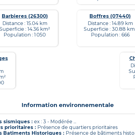
Barbieres (26300)
Boffres (07440)
Distance : 15.04 km
Distance : 14.89 km
Superficie : 14.36 km²
Superficie : 30.88 km
Population : 1 050
Population : 666
ges
C
D
km
Su
km²
00
Information environnementale
 sismiques
:
ex : 3 - Modérée ...
s prioritaires
:
Présence de quartiers prioritaires
s Batiments Historiques
:
Présence de bâtiments histo