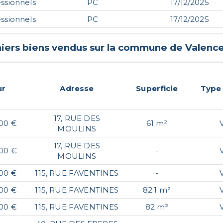
ssionnels
PC
17/12/2025
ssionnels
PC
17/12/2025
niers biens vendus sur la commune de
Valenc
ur
Adresse
Superficie
Type
17, RUE DES
,00 €
61 m²
MOULINS
17, RUE DES
,00 €
-
MOULINS
,00 €
115, RUE FAVENTINES
-
,00 €
115, RUE FAVENTINES
82.1 m²
,00 €
115, RUE FAVENTINES
82 m²