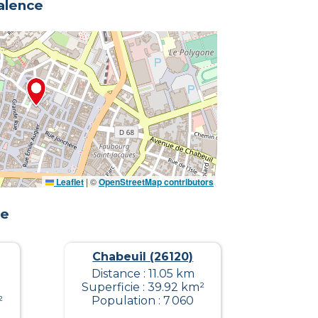
alence
Leaflet
|
©
OpenStreetMap contributors
ce
Chabeuil (26120)
Distance : 11.05 km
Superficie : 39.92 km²
²
Population : 7 060