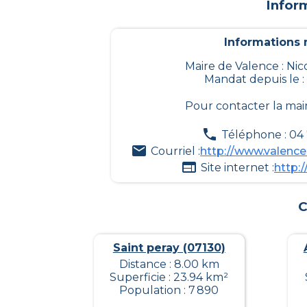
Infor
Informations m
Maire de Valence : N
Mandat depuis le :
Pour contacter la mai
Téléphone : 04
Courriel :
http://www.valence
Site internet :
http:
C
Saint peray (07130)
Distance : 8.00 km
Superficie : 23.94 km²
Population : 7 890