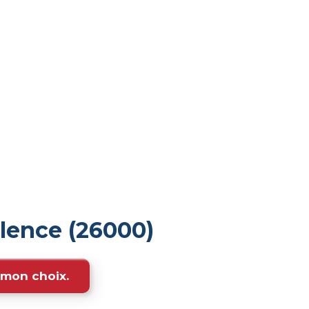
lence (26000)
e mon choix.