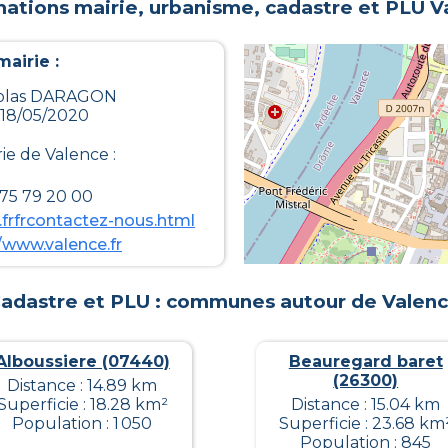
mations mairie, urbanisme, cadastre et PLU
V
airie :
icolas DARAGON
 18/05/2020
rie de
Valence
:
 75 79 20 00
.frfrcontactez-nous.html
//www.valence.fr
adastre et PLU : communes autour de
Valen
Alboussiere (07440)
Beauregard baret
(26300)
Distance : 14.89 km
Superficie : 18.28 km²
Distance : 15.04 km
Population : 1 050
Superficie : 23.68 km
Population : 845