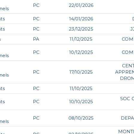
PC
22/01/2026
nels
ts
PC
14/01/2026
ts
PC
23/12/2025
J
s
PA
11/12/2025
COM
PC
10/12/2025
COM
nels
CEN
PC
17/10/2025
APPREN
nels
DROM
ts
PC
11/10/2025
SOC 
ts
PC
10/10/2025
PC
08/10/2025
DEPA
nels
MONT