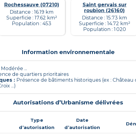
Rochessauve (07210)
Saint gervais sur
roubion (26160)
Distance : 16.19 km
Superficie : 17.62 km²
Distance : 15.73 km
Population : 453
Superficie : 14.72 km²
Population : 1 020
Information environnementale
- Modérée ...
nce de quartiers prioritaires
iques
:
Présence de bâtiments historiques (ex : Château
ix ...)
Autorisations d’Urbanisme délivrées
Type
Date
Dén
d’autorisation
d’autorisation