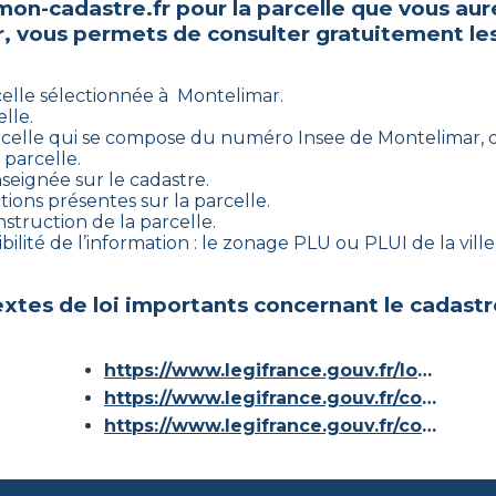
mon-cadastre.fr pour la parcelle que vous aur
r
, vous permets de consulter gratuitement les
celle sélectionnée à
Montelimar
.
lle.
rcelle qui se compose du numéro Insee de
Montelimar
,
parcelle.
nseignée sur le cadastre.
tions présentes sur la parcelle.
nstruction de la parcelle.
ilité de l’information : le zonage PLU ou PLUI de la ville
xtes de loi importants concernant le cadastr
https://www.legifrance.gouv.fr/loda/id/JORFTEXT000000686267/
https://www.legifrance.gouv.fr/codes/article_lc/LEGIARTI000036588629/
https://www.legifrance.gouv.fr/codes/id/LEGISCTA000006180153/