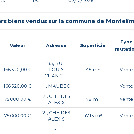
ts
PC
02/10/2025
ers biens vendus sur la commune de
Montelim
Type
Valeur
Adresse
Superficie
mutati
83, RUE
166 520,00 €
LOUIS
45 m²
Vente
CHANCEL
166 520,00 €
- , MAUBEC
-
Vente
21, CHE DES
75 000,00 €
48 m²
Vente
ALEXIS
21, CHE DES
75 000,00 €
47.15 m²
Vente
ALEXIS
- ,