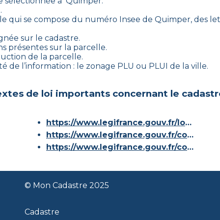
le sélectionnée à
Quimper
.
.
lle qui se compose du numéro Insee de
Quimper
, des le
gnée sur le cadastre.
s présentes sur la parcelle.
ruction de la parcelle.
té de l’information : le zonage PLU ou PLUI de la ville.
xtes de loi importants concernant le cadastr
https://www.legifrance.gouv.fr/loda/id/JORFTEXT000000686267/
https://www.legifrance.gouv.fr/codes/article_lc/LEGIARTI000036588629/
https://www.legifrance.gouv.fr/codes/id/LEGISCTA000006180153/
© Mon Cadastre 2025
Cadastre