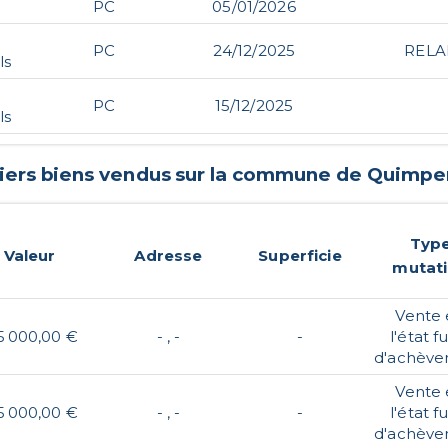
PC
05/01/2026
PC
24/12/2025
RELA
ls
PC
15/12/2025
ls
iers biens vendus sur la commune de
Quimpe
Typ
Valeur
Adresse
Superficie
mutat
Vente
5 000,00 €
- , -
-
l'état f
d'achèv
Vente
5 000,00 €
- , -
-
l'état f
d'achèv