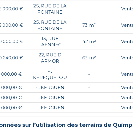
25, RUE DE LA
5 000,00 €
-
Vent
FONTAINE
25, RUE DE LA
5 000,00 €
73 m²
Vent
FONTAINE
13, RUE
0 000,00 €
42 m²
Vent
LAENNEC
22, RUE D
0 640,00 €
63 m²
Vent
ARMOR
- ,
0 000,00 €
-
Vent
KEREQUELOU
0 000,00 €
- , KERGUEN
-
Vent
0 000,00 €
- , KERGUEN
-
Vent
0 000,00 €
- , KERGUEN
-
Vent
onnées sur l’utilisation des terrains de
Quimp