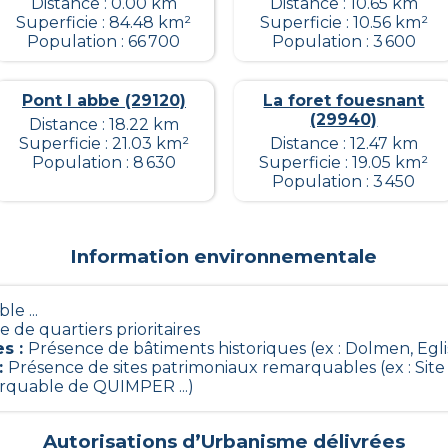
Distance : 0.00 km
Distance : 10.65 km
Superficie : 84.48 km²
Superficie : 10.56 km²
Population : 66 700
Population : 3 600
Pont l abbe (29120)
La foret fouesnant
(29940)
Distance : 18.22 km
Superficie : 21.03 km²
Distance : 12.47 km
Population : 8 630
Superficie : 19.05 km²
Population : 3 450
Information environnementale
ble ...
 de quartiers prioritaires
es
:
Présence de bâtiments historiques (ex : Dolmen, Eglise
:
Présence de sites patrimoniaux remarquables (ex : Sit
rquable de QUIMPER ...)
Autorisations d’Urbanisme délivrées