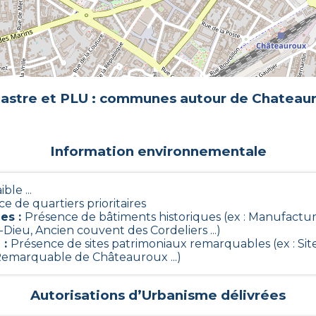
astre et PLU : communes autour de
Chateau
Information environnementale
ible ...
e de quartiers prioritaires
ues
:
Présence de bâtiments historiques (ex : Manufactu
u, Ancien couvent des Cordeliers ...)
e
:
Présence de sites patrimoniaux remarquables (ex : Si
Remarquable de Châteauroux ...)
Autorisations d’Urbanisme délivrées