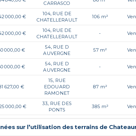
CARRASCO
104, RUE DE
42 000,00 €
106 m²
Ven
CHATELLERAULT
104, RUE DE
42 000,00 €
-
Ven
CHATELLERAULT
54, RUE D
0 000,00 €
57 m²
Ven
AUVERGNE
54, RUE D
0 000,00 €
-
Ven
AUVERGNE
15, RUE
81 627,00 €
EDOUARD
87 m²
Ven
RAMONET
33, RUE DES
25 000,00 €
385 m²
Ven
PONTS
ées sur l’utilisation des terrains de
Chateau