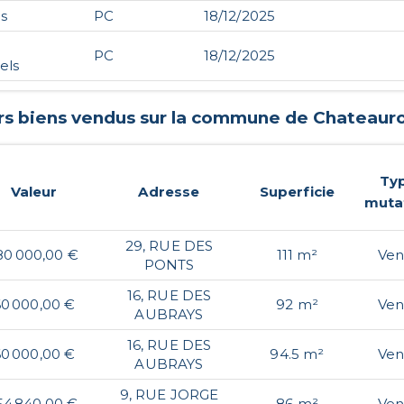
s
PC
18/12/2025
PC
18/12/2025
els
rs biens vendus sur la commune de
Chateaur
Ty
Valeur
Adresse
Superficie
muta
29, RUE DES
80 000,00 €
111 m²
Ven
PONTS
16, RUE DES
0 000,00 €
92 m²
Ven
AUBRAYS
16, RUE DES
0 000,00 €
94.5 m²
Ven
AUBRAYS
9, RUE JORGE
54 840,00 €
86 m²
Ven