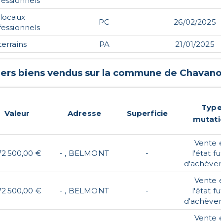
fessionnels
locaux
PC
26/02/2025
fessionnels
terrains
PA
21/01/2025
iers biens vendus sur la commune de
Chavan
Typ
Valeur
Adresse
Superficie
mutat
Vente 
72 500,00 €
- , BELMONT
-
l'état f
d'achève
Vente 
72 500,00 €
- , BELMONT
-
l'état f
d'achève
Vente 