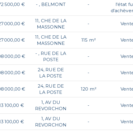
72 500,00 €
- , BELMONT
-
l'état f
d'achève
11, CHE DE LA
27 000,00 €
-
Vent
MASSONNE
11, CHE DE LA
27 000,00 €
115 m²
Vent
MASSONNE
- , RUE DE LA
08 000,00 €
-
Vent
POSTE
24, RUE DE
08 000,00 €
-
Vent
LA POSTE
24, RUE DE
08 000,00 €
120 m²
Vent
LA POSTE
1, AV DU
13 100,00 €
-
Vent
REVORCHON
1, AV DU
13 100,00 €
-
Vent
REVORCHON