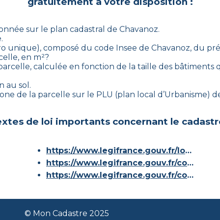
gratuitement à votre disposition :
ionnée sur le plan cadastral de
Chavanoz
.
.
méro unique), composé du code Insee de
Chavanoz
, du pr
celle, en m²?
arcelle, calculée en fonction de la taille des bâtiments q
n au sol.
-zone de la parcelle sur le PLU (plan local d’Urbanisme)
xtes de loi importants concernant le cadastr
https://www.legifrance.gouv.fr/loda/id/JORFTEXT000000686267/
https://www.legifrance.gouv.fr/codes/article_lc/LEGIARTI000036588629/
https://www.legifrance.gouv.fr/codes/id/LEGISCTA000006180153/
© Mon Cadastre 2025