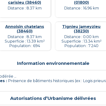
carisieu (38460)
(01800)
Distance : 8.37 km
Distance : 16.96 km
Annoisin chatelans
Tignieu jameyzieu
(38460)
(38230)
Distance : 8.37 km
Distance : 0.00 km
Superficie : 13.39 km²
Superficie : 13.34 km²
Population : 694
Population : 7 240
Information environnementale
odérée ...
ues
:
Présence de bâtiments historiques (ex : Logis prieur
Autorisations d’Urbanisme délivrées