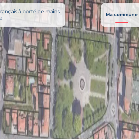
rançais à porté de mains.
Ma commune
le