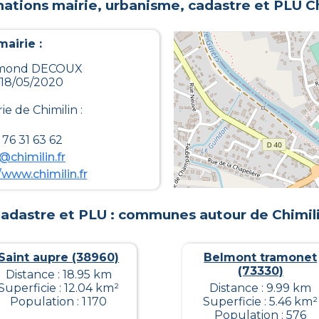
mations mairie, urbanisme, cadastre et PLU
C
airie :
 Edmond DECOUX
 18/05/2020
rie de
Chimilin
:
76 31 63 62
@chimilin.fr
/www.chimilin.fr
adastre et PLU : communes autour de
Chimil
Saint aupre (38960)
Belmont tramonet
(73330)
Distance : 18.95 km
Superficie : 12.04 km²
Distance : 9.99 km
Population : 1 170
Superficie : 5.46 km²
Population : 576