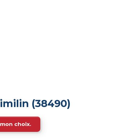
imilin (38490)
e mon choix.