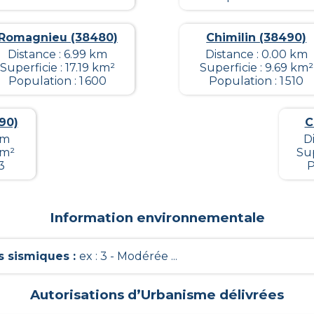
Romagnieu (38480)
Chimilin (38490)
Distance : 6.99 km
Distance : 0.00 km
Superficie : 17.19 km²
Superficie : 9.69 km²
Population : 1 600
Population : 1 510
90)
C
km
D
km²
Sup
3
P
Information environnementale
 sismiques
:
ex : 3 - Modérée ...
Autorisations d’Urbanisme délivrées