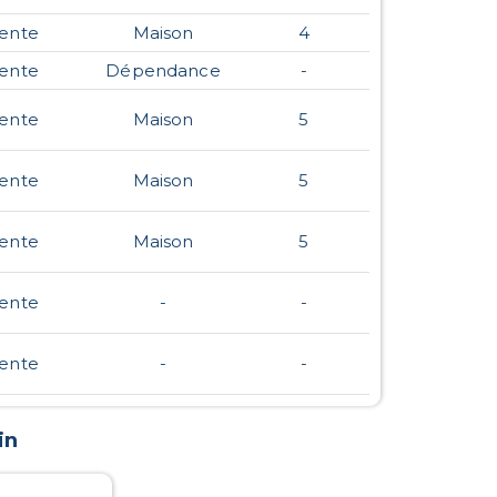
ente
Maison
4
ente
Dépendance
-
ente
Maison
5
ente
Maison
5
ente
Maison
5
ente
-
-
ente
-
-
in