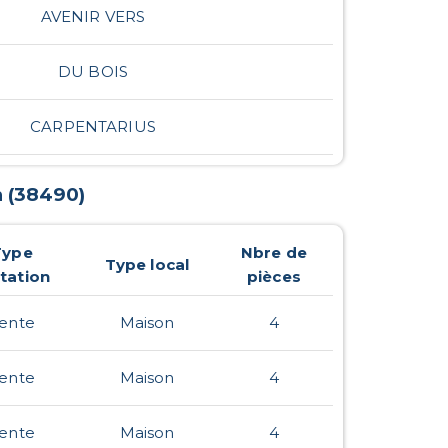
AVENIR VERS
DU BOIS
CARPENTARIUS
n
(
38490
)
Type
Nbre de
Type local
tation
pièces
ente
Maison
4
ente
Maison
4
ente
Maison
4