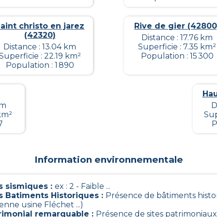
aint christo en jarez
Rive de gier (42800
(42320)
Distance : 17.76 km
Distance : 13.04 km
Superficie : 7.35 km²
Superficie : 22.19 km²
Population : 15 300
Population : 1 890
Hau
km
D
 km²
Sup
7
P
Information environnementale
 sismiques
:
ex : 2 - Faible ...
s Batiments Historiques
:
Présence de bâtiments histo
ienne usine Fléchet ...)
trimonial remarquable
:
Présence de sites patrimoniaux