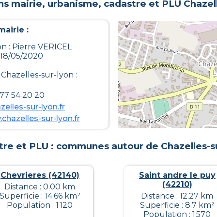
ns mairie, urbanisme, cadastre et PLU
Chazel
airie :
on : Pierre VERICEL
 18/05/2020
e
Chazelles-sur-lyon
:
 77 54 20 20
elles-sur-lyon.fr
chazelles-sur-lyon.fr
tre et PLU : communes autour de
Chazelles-s
Chevrieres (42140)
Saint andre le puy
(42210)
Distance : 0.00 km
Superficie : 14.66 km²
Distance : 12.27 km
Population : 1 120
Superficie : 8.7 km²
Population : 1 570