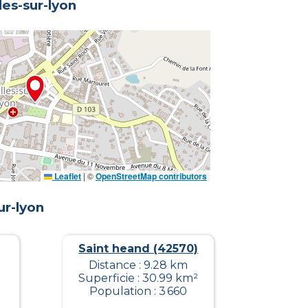
les-sur-lyon
Leaflet
|
©
OpenStreetMap contributors
ur-lyon
Saint heand (42570)
Distance : 9.28 km
Superficie : 30.99 km²
Population : 3 660