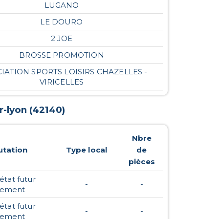
LUGANO
LE DOURO
2 JOE
BROSSE PROMOTION
IATION SPORTS LOISIRS CHAZELLES -
VIRICELLES
r-lyon
(
42140
)
Nbre
tation
Type local
de
pièces
état futur
-
-
vement
état futur
-
-
vement