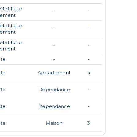
état futur
-
-
vement
état futur
-
-
vement
état futur
-
-
vement
te
-
-
te
Appartement
4
te
Dépendance
-
te
Dépendance
-
te
Maison
3