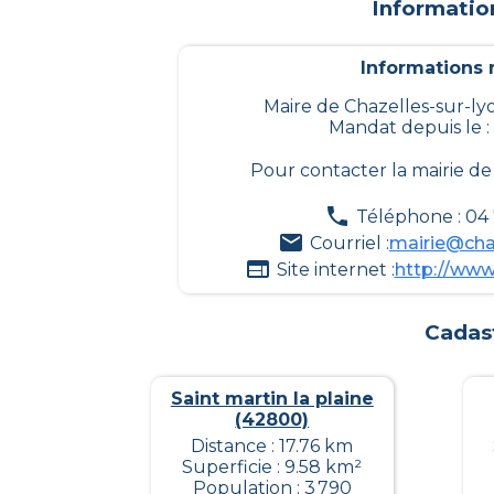
Informatio
Informations m
Maire de Chazelles-sur-ly
Mandat depuis le :
Pour contacter la mairie d
Téléphone : 04
Courriel :
mairie@chaz
Site internet :
http://www.
Cadas
Saint martin la plaine
(42800)
Distance : 17.76 km
Superficie : 9.58 km²
Population : 3 790