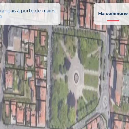
rançais à porté de mains.
Ma commune
le