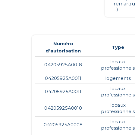
remarqua
...)
Numéro
Type
d’autorisation
locaux
04205925A0018
professionnels
04205925A0011
logements
locaux
04205925A0011
professionnels
locaux
04205925A0010
professionnels
locaux
04205925A0008
professionnels