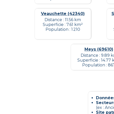
Veauchette (42340)
S
Distance : 11.56 km
Superficie : 7.61 km²
Population : 1 210
Meys (69610)
Distance : 9.89 
Superficie : 14.77
Population : 86
Données
Secteur
(ex : Anc
Site pa