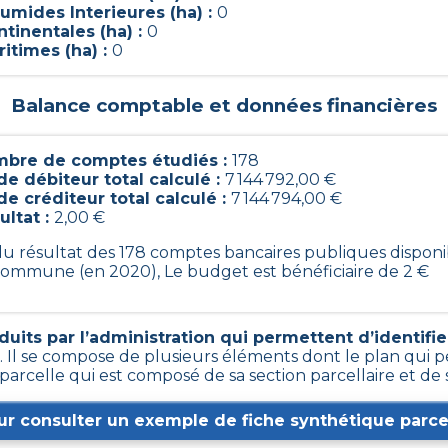
umides Interieures (ha) :
0
tinentales (ha) :
0
itimes (ha) :
0
Balance comptable et données financières
bre de comptes étudiés :
178
de débiteur total calculé :
7 144 792,00 €
de créditeur total calculé :
7 144 794,00 €
ultat :
2,00 €
 du résultat des 178 comptes bancaires publiques disponi
commune (en 2020), Le budget est bénéficiaire de 2 €
its par l’administration qui permettent d’identifier 
 Il se compose de plusieurs éléments dont le plan qui p
 parcelle qui est composé de sa section parcellaire et d
ur consulter un exemple de fiche synthétique parcel