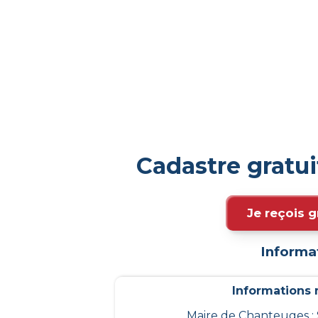
Cadastre gratu
Je reçois g
Informa
Informations m
Maire de Chanteuges :