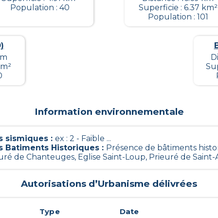
Population : 40
Superficie : 6.37 km²
Population : 101
)
km
D
km²
Sup
0
Information environnementale
 sismiques
:
ex : 2 - Faible ...
s Batiments Historiques
:
Présence de bâtiments histo
euré de Chanteuges, Eglise Saint-Loup, Prieuré de Saint-Ar
Autorisations d’Urbanisme délivrées
Type
Date