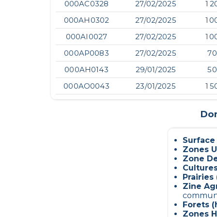
000AC0328
27/02/2025
1 2
000AH0302
27/02/2025
1 0
000AI0027
27/02/2025
1 0
000AP0083
27/02/2025
70
000AH0143
29/01/2025
50
000AO0043
23/01/2025
1 5
Don
Surface
Zones U
Zone De
Culture
Prairies 
Zine Ag
commun
Forets (
Zones H