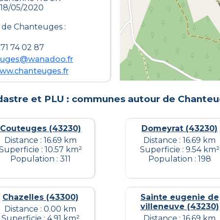
 18/05/2020
e de
Chanteuges
:
71 74 02 87
teuges@wanadoo.fr
www.chanteuges.fr
astre et PLU : communes autour de
Chanteu
Couteuges (43230)
Domeyrat (43230)
Distance : 16.69 km
Distance : 16.69 km
Superficie : 10.57 km²
Superficie : 9.54 km²
Population : 311
Population : 198
Chazelles (43300)
Sainte eugenie de
villeneuve (43230)
Distance : 0.00 km
Superficie : 4.91 km²
Distance : 16.69 km