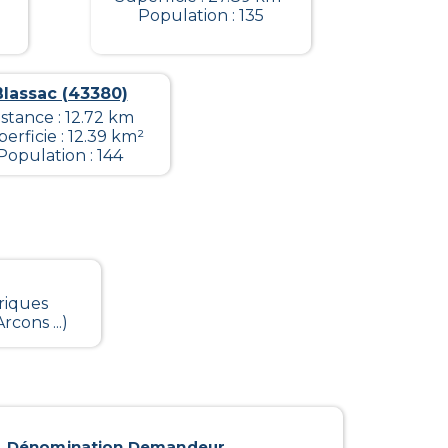
Population : 135
Blassac (43380)
istance : 12.72 km
erficie : 12.39 km²
Population : 144
riques
cons ...)
Dénomination Demandeur