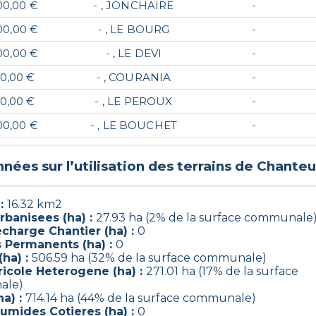
00,00 €
- , JONCHAIRE
-
00,00 €
- , LE BOURG
-
00,00 €
- , LE DEVI
-
0,00 €
- , COURANIA
-
0,00 €
- , LE PEROUX
-
00,00 €
- , LE BOUCHET
-
nées sur l’utilisation des terrains de
Chanteu
 :
16.32 km2
rbanisees (ha) :
27.93 ha (2% de la surface communale
charge Chantier (ha) :
0
s Permanents (ha) :
0
(ha) :
506.59 ha (32% de la surface communale)
ricole Heterogene (ha) :
271.01 ha (17% de la surface
ale)
ha) :
714.14 ha (44% de la surface communale)
umides Cotieres (ha) :
0