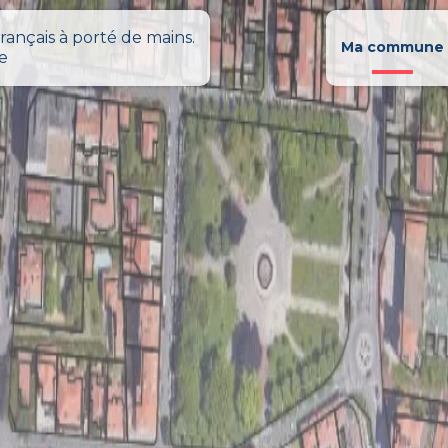
rançais à porté de mains.
Ma commune
le