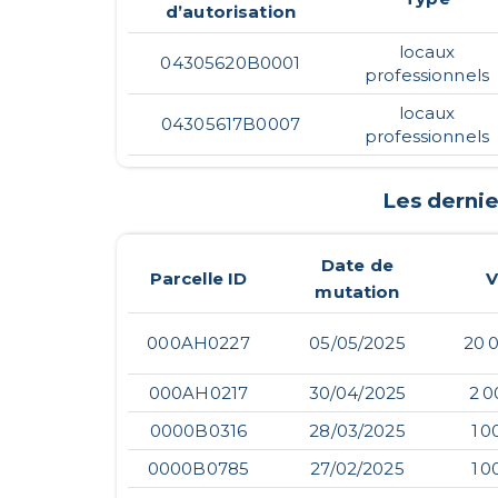
d’autorisation
locaux
04305620B0001
professionnels
locaux
04305617B0007
professionnels
Les derni
Date de
Parcelle ID
V
mutation
000AH0227
05/05/2025
20 
000AH0217
30/04/2025
2 0
0000B0316
28/03/2025
1 0
0000B0785
27/02/2025
1 0