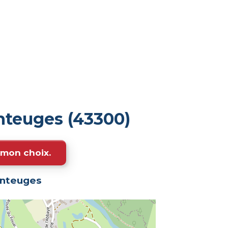
nteuges (43300)
e mon choix.
nteuges