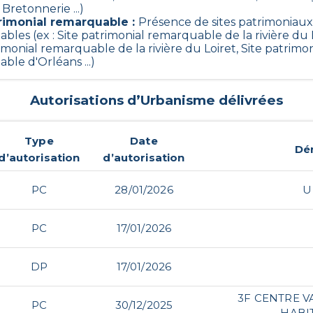
 Bretonnerie ...)
trimonial remarquable
:
Présence de sites patrimoniaux
les (ex : Site patrimonial remarquable de la rivière du L
imonial remarquable de la rivière du Loiret, Site patrimon
ble d'Orléans ...)
Autorisations d’Urbanisme délivrées
Type
Date
Dé
d’autorisation
d’autorisation
PC
28/01/2026
U
PC
17/01/2026
DP
17/01/2026
3F CENTRE V
PC
30/12/2025
HABI