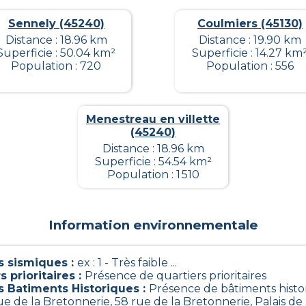
Sennely (45240)
Coulmiers (45130)
Distance : 18.96 km
Distance : 19.90 km
Superficie : 50.04 km²
Superficie : 14.27 km
Population : 720
Population : 556
Menestreau en villette
(45240)
Distance : 18.96 km
Superficie : 54.54 km²
Population : 1 510
Information environnementale
 sismiques
:
ex : 1 - Très faible ...
s prioritaires
:
Présence de quartiers prioritaires
s Batiments Historiques
:
Présence de bâtiments histo
rue de la Bretonnerie, 58 rue de la Bretonnerie, Palais de 