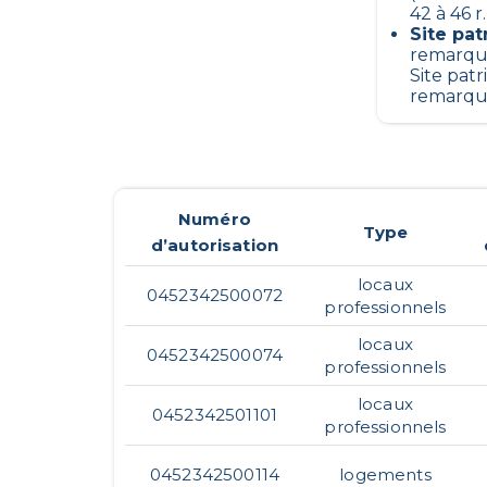
42 à 46 r.
Site pa
remarquab
Site patr
remarqua
Numéro
Type
d’autorisation
locaux
0452342500072
professionnels
locaux
0452342500074
professionnels
locaux
0452342501101
professionnels
0452342500114
logements