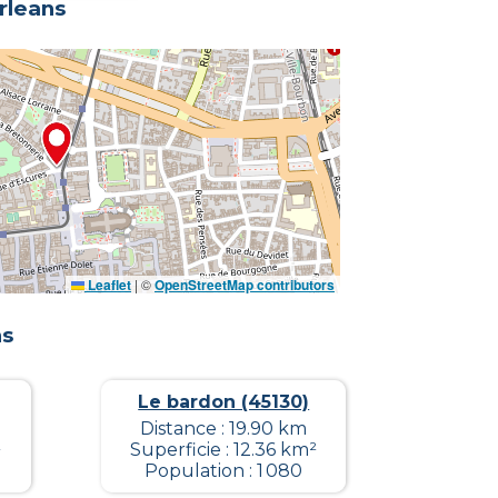
rleans
Leaflet
|
©
OpenStreetMap contributors
ns
Le bardon (45130)
Distance : 19.90 km
²
Superficie : 12.36 km²
Population : 1 080