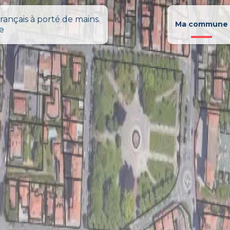
rançais à porté de mains.
Ma commune
le