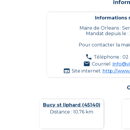
Infor
Informations m
Maire de Orleans : 
Mandat depuis le :
Pour contacter la mai
Téléphone : 02
Courriel :
info@vi
Site internet :
http://www.
C
Bucy st liphard (45140)
Distance : 10.76 km