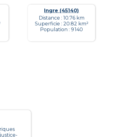
Ingre (45140)
Distance : 10.76 km
²
Superficie : 20.82 km²
Population : 9 140
riques
justice-