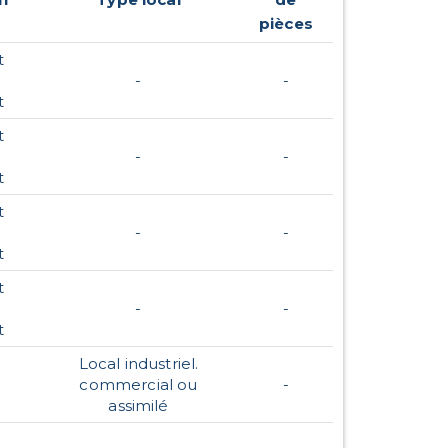
pièces
t
-
-
t
t
-
-
t
t
-
-
t
t
-
-
t
Local industriel.
commercial ou
-
assimilé