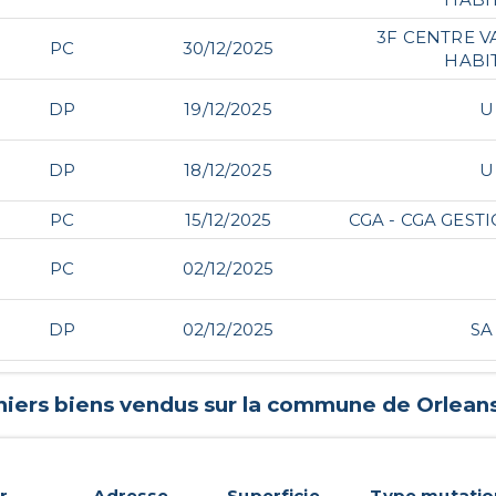
3F CENTRE V
PC
30/12/2025
HABI
DP
19/12/2025
U
DP
18/12/2025
U
PC
15/12/2025
CGA - CGA GEST
PC
02/12/2025
DP
02/12/2025
SA
niers biens vendus sur la commune de
Orlean
r
Adresse
Superficie
Type mutatio