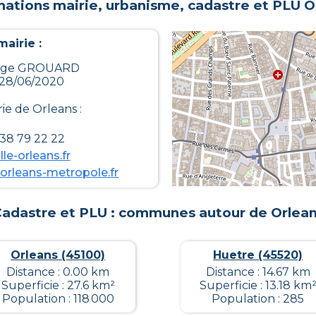
mations mairie, urbanisme, cadastre et PLU
O
airie :
Serge GROUARD
 28/06/2020
rie de
Orleans
:
 38 79 22 22
lle-orleans.fr
orleans-metropole.fr
adastre et PLU : communes autour de
Orlea
Orleans (45100)
Huetre (45520)
Distance : 0.00 km
Distance : 14.67 km
Superficie : 27.6 km²
Superficie : 13.18 km
Population : 118 000
Population : 285