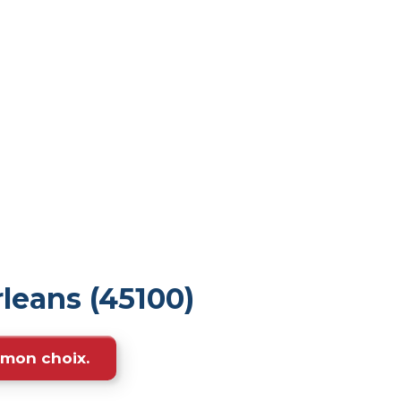
leans (45100)
e mon choix.