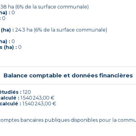
.38 ha (6% de la surface communale)
ha) :
0
:
0
(ha) :
24.3 ha (6% de la surface communale)
ha) :
0
 (ha) :
0
0
Balance comptable et données financières
tudiés :
120
alculé :
1 540 243,00 €
calculé :
1 540 243,00 €
0 comptes bancaires publiques disponibles pour la comm