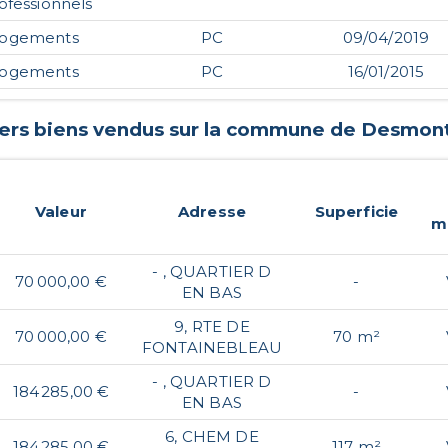
ofessionnels
logements
PC
09/04/2019
logements
PC
16/01/2015
iers biens vendus sur la commune de
Desmon
Valeur
Adresse
Superficie
m
- , QUARTIER D
70 000,00 €
-
EN BAS
9, RTE DE
70 000,00 €
70 m²
FONTAINEBLEAU
- , QUARTIER D
184 285,00 €
-
EN BAS
6, CHEM DE
184 285,00 €
117 m²