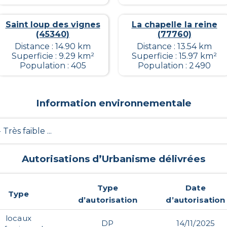
Saint loup des vignes
La chapelle la reine
(45340)
(77760)
Distance : 14.90 km
Distance : 13.54 km
Superficie : 9.29 km²
Superficie : 15.97 km²
Population : 405
Population : 2 490
Information environnementale
- Très faible ...
Autorisations d’Urbanisme délivrées
Type
Date
Type
d’autorisation
d’autorisation
locaux
DP
14/11/2025