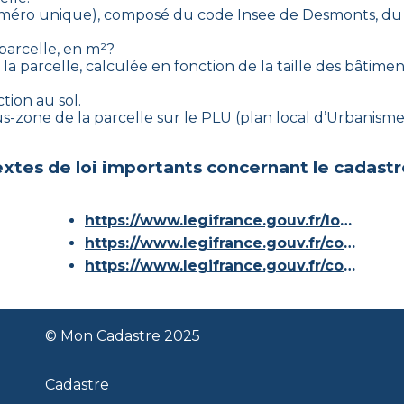
(numéro unique), composé du code Insee de
Desmonts
, du
 parcelle, en m²?
la parcelle, calculée en fonction de la taille des bâtiment
tion au sol.
sous-zone de la parcelle sur le PLU (plan local d’Urbanis
xtes de loi importants concernant le cadastr
https://www.legifrance.gouv.fr/loda/id/JORFTEXT000000686267/
https://www.legifrance.gouv.fr/codes/article_lc/LEGIARTI000036588629/
https://www.legifrance.gouv.fr/codes/id/LEGISCTA000006180153/
© Mon Cadastre 2025
Cadastre