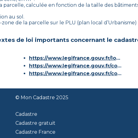
 parcelle, calculée en fonction de la taille des bâtiments
ion au sol.
ous-zone de la parcelle sur le PLU (plan local d’Urbanism
xtes de loi importants concernant le cadastr
https://www.legifrance.gouv.fr/loda/id/JORFTEXT000000686267/
https://www.legifrance.gouv.fr/codes/article_lc/LEGIARTI000036588629/
https://www.legifrance.gouv.fr/codes/id/LEGISCTA000006180153/
© Mon Cadastre 2025
Cadastre
Cadastre gratuit
Cadastre France