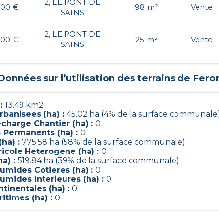
2, LE PONT DE
,00 €
98 m²
Vente
SAINS
2, LE PONT DE
,00 €
25 m²
Vente
SAINS
Données sur l’utilisation des terrains de
Fero
 :
13.49 km2
rbanisees (ha) :
45.02 ha (4% de la surface communale
charge Chantier (ha) :
0
s Permanents (ha) :
0
(ha) :
775.58 ha (58% de la surface communale)
ricole Heterogene (ha) :
0
ha) :
519.84 ha (39% de la surface communale)
umides Cotieres (ha) :
0
umides Interieures (ha) :
0
tinentales (ha) :
0
itimes (ha) :
0