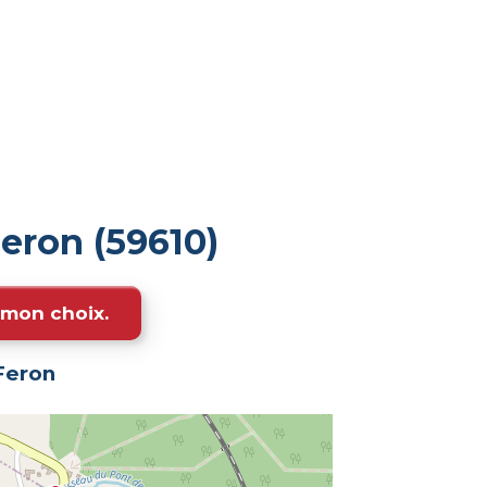
eron (59610)
e mon choix.
Feron