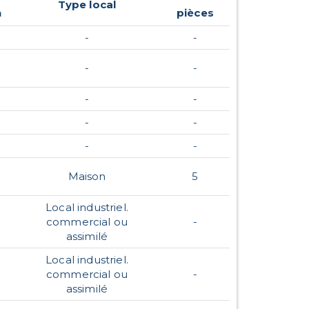
Type local
n
pièces
-
-
-
-
-
-
-
-
-
-
Maison
5
Local industriel.
commercial ou
-
assimilé
Local industriel.
commercial ou
-
assimilé