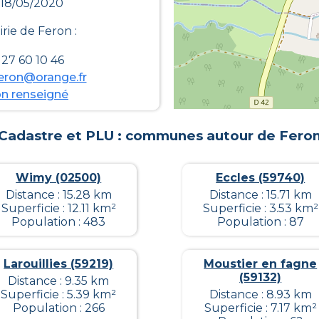
 18/05/2020
irie de
Feron
:
27 60 10 46
eron@orange.fr
n renseigné
Cadastre et PLU : communes autour de
Fero
Wimy (02500)
Eccles (59740)
Distance : 15.28 km
Distance : 15.71 km
Superficie : 12.11 km²
Superficie : 3.53 km²
Population : 483
Population : 87
Larouillies (59219)
Moustier en fagne
(59132)
Distance : 9.35 km
Superficie : 5.39 km²
Distance : 8.93 km
Population : 266
Superficie : 7.17 km²