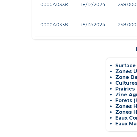
0000A0338
18/12/2024
258 000
0000A0338
18/12/2024
258 000
Surface
Zones U
Zone De
Culture
Prairies 
Zine Ag
Forets (
Zones H
Zones H
Eaux Con
Eaux Mar