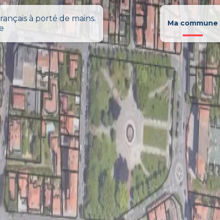
rançais à porté de mains.
Ma commune
le