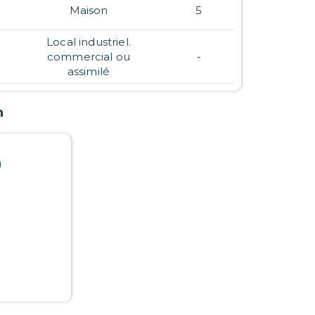
Maison
5
Local industriel.
commercial ou
-
assimilé
n
)