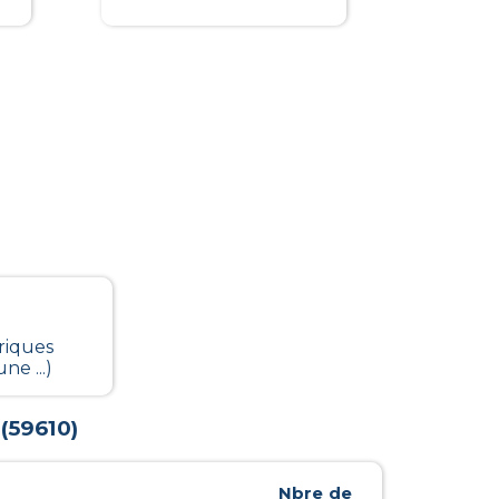
riques
ne ...)
(
59610
)
Nbre de