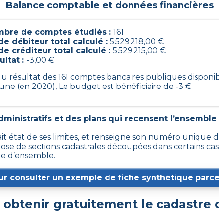
Balance comptable et données financières
bre de comptes étudiés :
161
de débiteur total calculé :
5 529 218,00 €
de créditeur total calculé :
5 529 215,00 €
ultat :
-3,00 €
 du résultat des 161 comptes bancaires publiques disponi
ne (en 2020), Le budget est bénéficiaire de -3 €
ministratifs et des plans qui recensent l’ensemble 
fait état de ses limites, et renseigne son numéro unique de
 de sections cadastrales découpées dans certains cas en 
e d’ensemble.
ur consulter un exemple de fiche synthétique parcel
btenir gratuitement le cadastre