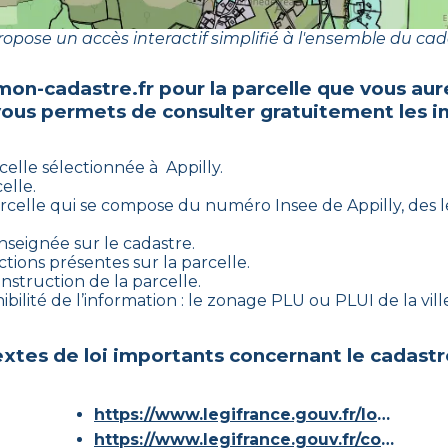
opose un accès interactif simplifié à l'ensemble du cad
mon-cadastre.fr pour la parcelle que vous aur
vous permets de consulter gratuitement les i
celle sélectionnée à
Appilly
.
elle.
rcelle qui se compose du numéro Insee de
Appilly
, des 
nseignée sur le cadastre.
tions présentes sur la parcelle.
onstruction de la parcelle.
bilité de l’information : le zonage PLU ou PLUI de la ville
xtes de loi importants concernant le cadastr
https://www.legifrance.gouv.fr/loda/id/JORFTEXT000000686267/
https://www.legifrance.gouv.fr/codes/article_lc/LEGIARTI000036588629/