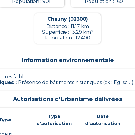
Population : 901
Population : 160
Chauny (02300)
Distance : 11.17 km
Superficie : 13.29 km²
Population : 12 400
Information environnementale
- Très faible ...
iques
:
Présence de bâtiments historiques (ex : Eglise ...)
Autorisations d’Urbanisme délivrées
Type
Date
Type
d’autorisation
d’autorisation
ocaux