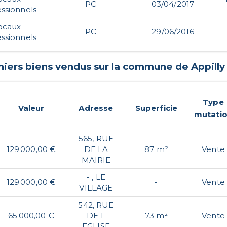
PC
03/04/2017
ssionnels
ocaux
PC
29/06/2016
ssionnels
niers biens vendus sur la commune de
Appilly
Type
Valeur
Adresse
Superficie
mutati
565, RUE
129 000,00 €
DE LA
87 m²
Vente
MAIRIE
- , LE
129 000,00 €
-
Vente
VILLAGE
542, RUE
65 000,00 €
DE L
73 m²
Vente
EGLISE